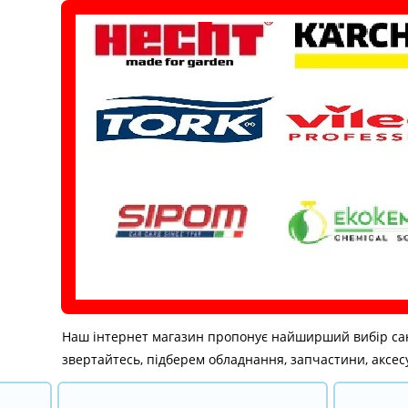
Перейти
до
вмісту
Наш інтернет магазин пропонує найширший вибір санітар
звертайтесь, підберем обладнання, запчастини, аксесу