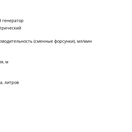
й генератор
ктрический
зводительность (сменные форсунки), мл/мин
я, м
а, литров