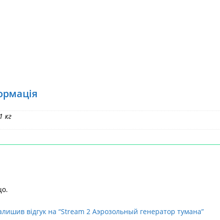
ормація
1 кг
що.
алишив відгук на “Stream 2 Аэрозольный генератор тумана”