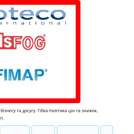
знесу та досугу. Гібка політика цін та знижок,
ет.