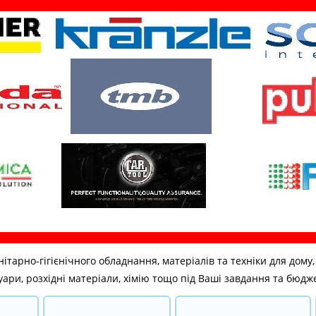
но-гігієнічного обладнання, матеріалів та техніки для дому, бі
ари, розхідні матеріали, хімію тощо під Ваші завдання та бюдж