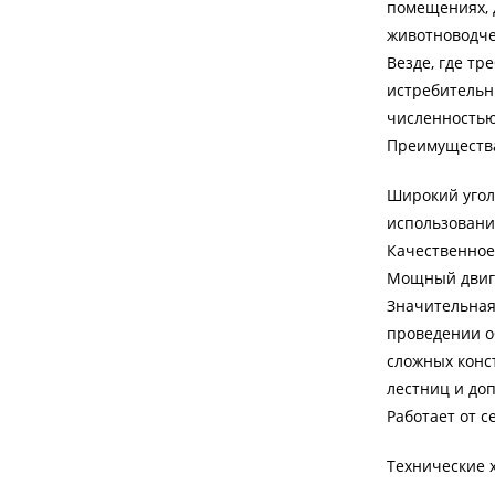
помещениях, д
животноводче
Везде, где тр
истребительн
численностью
Преимуществ
Широкий угол
использовани
Качественное
Мощный двиг
Значительная
проведении о
сложных конс
лестниц и до
Работает от с
Технические 