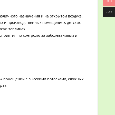
UAH
EUR
зличного назначения и на открытом воздухе.
ых и производственных помещениях, детских
сах, теплицах.
роприятия по контролю за заболеваниями и
ок помещений с высокими потолками, сложных
ств.
я для дезинфекції, дезинсекції
>
Stream 2 Аэрозольный генератор тум