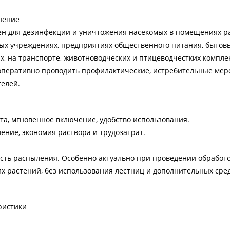
нение
н для дезинфекции и уничтожения насекомых в помещениях ра
ых учреждениях, предприятиях общественного питания, бытов
х, на транспорте, животноводческих и птицеводчестких комплек
я оперативно проводить профилактические, истребительные ме
елей.
та, мгновенное включение, удобство использования.
ение, экономия раствора и трудозатрат.
сть распыления. Особенно актуально при проведении обработ
х растений, без использования лестниц и дополнительных сред
ристики
Головна
>
Обладнанн