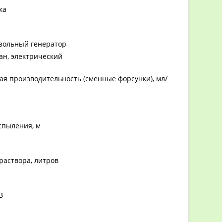
ка
озольный генератор
ан, электрический
ая производительность (сменные форсунки), мл/
спыления, м
раствора, литров
В