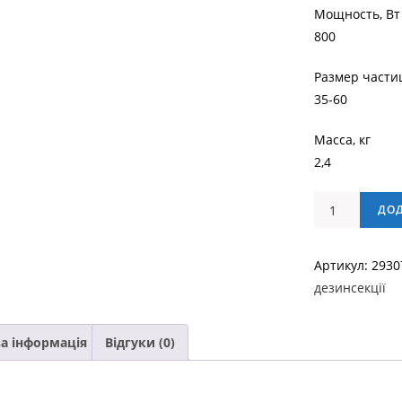
Мощность, Вт
800
Размер части
35-60
Масса, кг
2,4
Stream
ДО
2 Аэрозольны
генератор
Артикул:
2930
тумана
дезинсекції
кількість
а інформація
Відгуки (0)