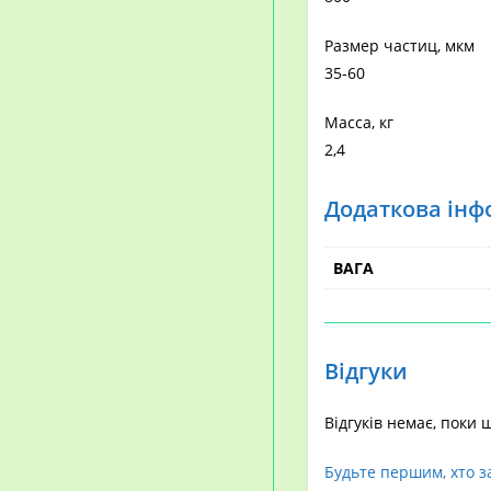
Размер частиц, мкм
35-60
Масса, кг
2,4
Додаткова інф
ВАГА
Відгуки
Відгуків немає, поки 
Будьте першим, хто з