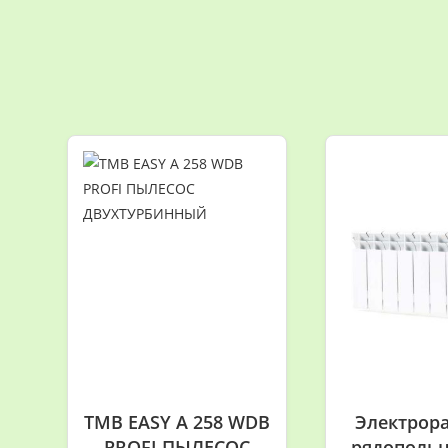
TMB EASY A 258 WDB
Электрор
PROFI ПЫЛЕСОС
рядопольн