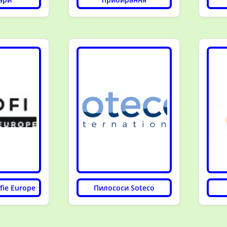
fie Europe
Пилососи Soteco