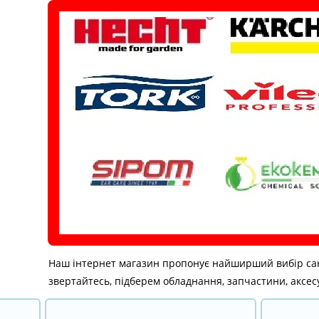
Перейти
до
вмісту
Наш інтернет магазин пропонує найширший вибір санітар
звертайтесь, підберем обладнання, запчастини, аксесу