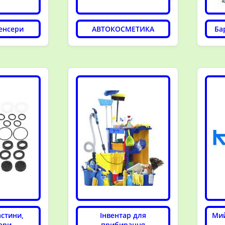
енсери
АВТОКОСМЕТИКА
Ба
астини,
Інвентар для
Мий
ари
прибирання