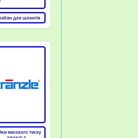
рабан для шлангів
ки високого тиску
KRANZLE