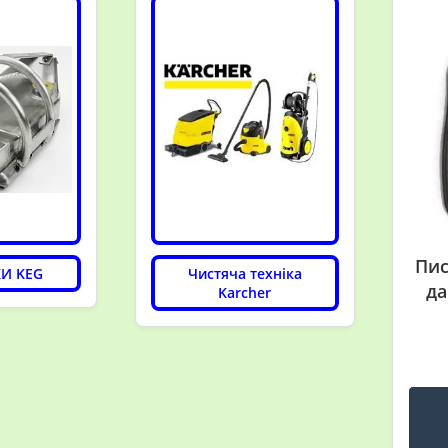
Пис
И KEG
Чистяча техніка
да
Karcher