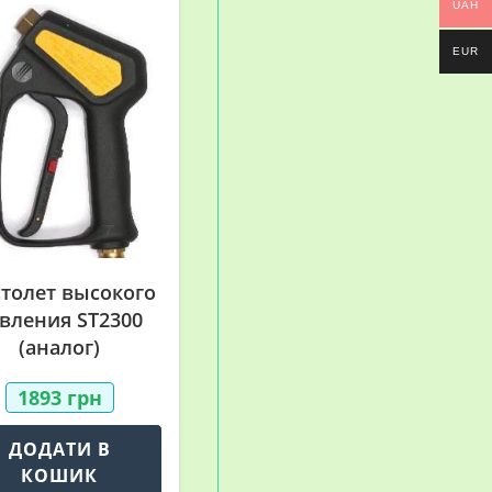
UAH
EUR
толет высокого
вления ST2300
(аналог)
1893
грн
ДОДАТИ В
КОШИК