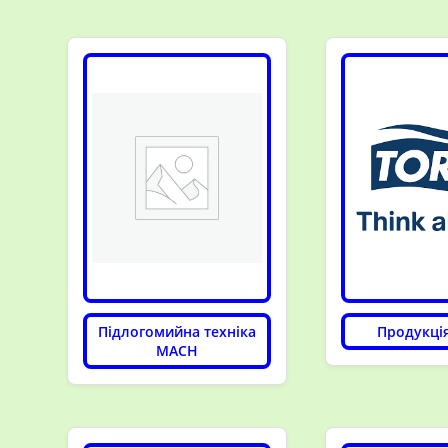
Підлогомийна техніка
Продукці
MACH