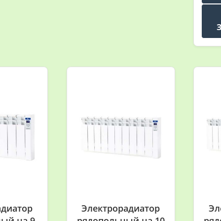
адиатор
Электрорадиатор
Эл
ый на 9
рядопольный на 10
ряд