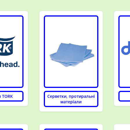
я TORK
Серветки, протиральні
матеріали