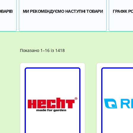
ОВАРІВ
МИ РЕКОМЕНДУЄМО НАСТУПНІ ТОВАРИ
ГРАФІК Р
Відсортовано
Показано 1–16 із 1418
за
популярністю