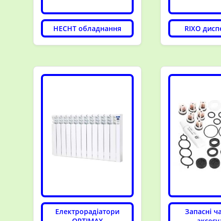
HECHT обладнання
RIXO дисп
Електрорадіатори
Запасні ч
OPTIMAX
аксесу