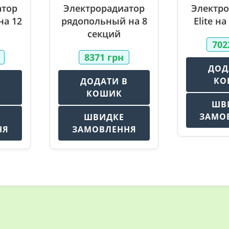
атор
Электрорадиатор
Электро
на 12
рядопольный на 8
Elite н
секций
70
8371
грн
ДОД
КО
В
ДОДАТИ В
КОШИК
ШВ
ЗАМО
ШВИДКЕ
НЯ
ЗАМОВЛЕННЯ