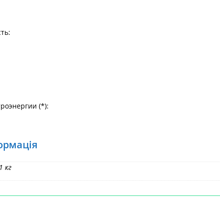
ть:
роэнергии (*):
ормація
1 кг