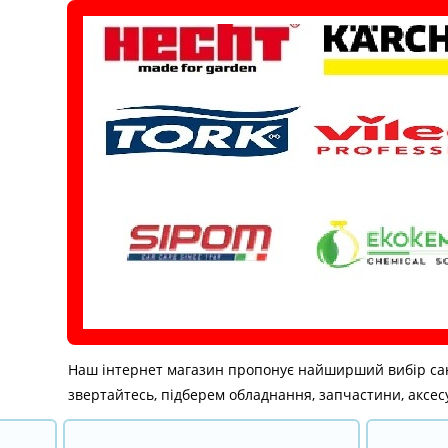
Перейти
до
вмісту
Наш інтернет магазин пропонує найширший вибір санітар
звертайтесь, підберем обладнання, запчастини, аксесу