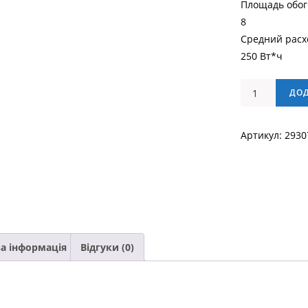
Площадь обог
8
Средний расхо
250 Вт*ч
Электрорадиа
ДО
Standard
на
Артикул:
2930
6
секций
кількість
а інформація
Відгуки (0)