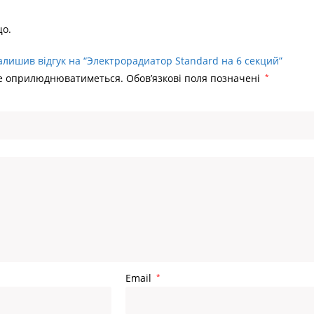
Головна
>
Електро
що.
алишив відгук на “Электрорадиатор Standard на 6 секций”
не оприлюднюватиметься.
Обов’язкові поля позначені
*
Email
*