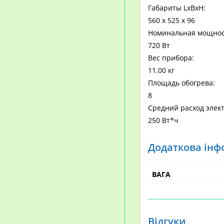
Габариты LхBхH:
560 x 525 x 96
Номинальная мощнос
720 Вт
Вес прибора:
11.00 кг
Площадь обогрева:
8
Средний расход элект
250 Вт*ч
Додаткова інф
ВАГА
Відгуки