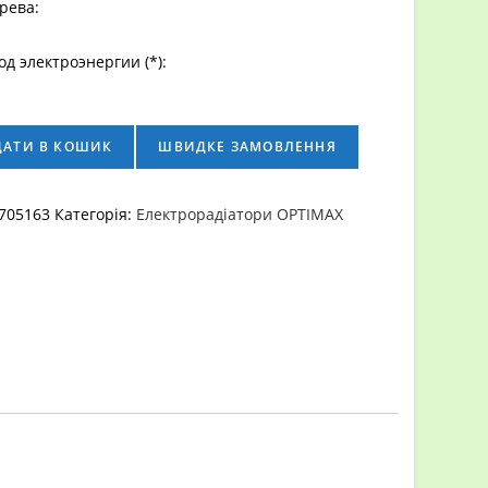
рева:
д электроэнергии (*):
тор
ДАТИ В КОШИК
ШВИДКЕ ЗАМОВЛЕННЯ
705163
Категорія:
Електрорадіатори OPTIMAX