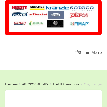
Перейти
до
вмісту
0
Меню
Головна
>
АВТОКОСМЕТИКА
>
ITALTEK автохімія
>
Средство для чи