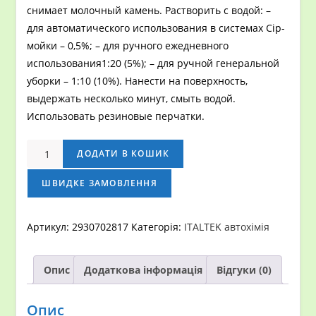
снимает молочный камень. Растворить с водой: –
для автоматического использования в системах Cip-
мойки – 0,5%; – для ручного ежедневного
использования1:20 (5%); – для ручной генеральной
уборки – 1:10 (10%). Нанести на поверхность,
выдержать несколько минут, смыть водой.
Использовать резиновые перчатки.
Средство
ДОДАТИ В КОШИК
для
чистки
ШВИДКЕ ЗАМОВЛЕННЯ
нержавейки
Italtek
Артикул:
2930702817
Категорія:
ITALTEK автохімія
CIP
Wash
Опис
Додаткова інформація
Відгуки (0)
5.7
кг
кількість
Опис