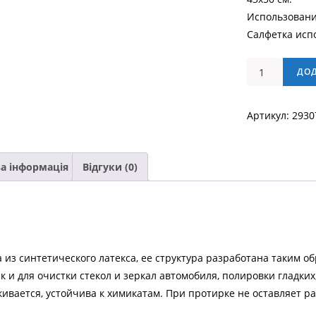
Использовани
Салфетка испо
Салфетка
ДО
автомобильна
кількість
Артикул:
2930
а інформація
Відгуки (0)
 из синтетического латекса, ее структура разработана таким об
ак и для очистки стекол и зеркал автомобиля, полировки гладки
кивается, устойчива к химикатам. При протирке не оставляет раз