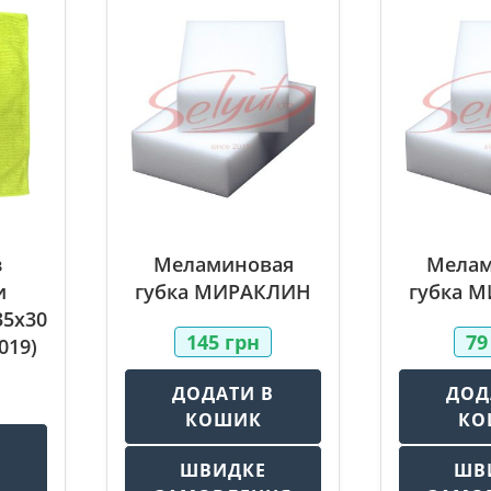
з
Меламиновая
Мелам
и
губка МИРАКЛИН
губка 
35х30
145
грн
7
019)
ДОДАТИ В
ДОД
КОШИК
КО
В
ШВИДКЕ
ШВ