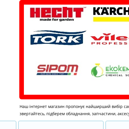
Перейти
до
вмісту
Наш інтернет магазин пропонує найширший вибір санітар
звертайтесь, підберем обладнання, запчастини, аксесу