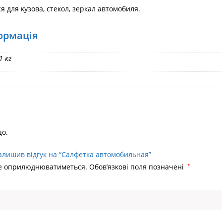
 для кузова, стекол, зеркал автомобиля.
ормація
1 кг
що.
алишив відгук на “Салфетка автомобильная”
не оприлюднюватиметься.
Обов’язкові поля позначені
*
Головна
>
С