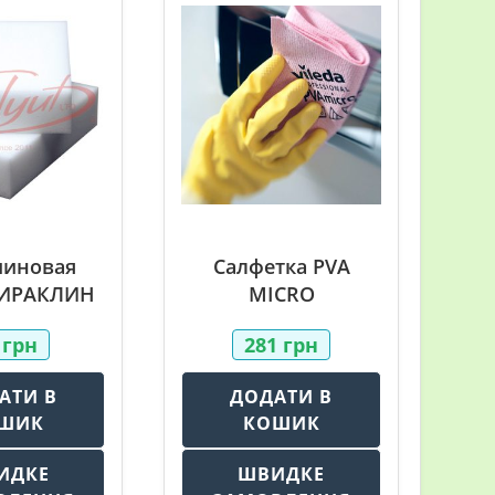
иновая
Салфетка PVA
МИРАКЛИН
MICRO
9
грн
281
грн
АТИ В
ДОДАТИ В
ШИК
КОШИК
ИДКЕ
ШВИДКЕ