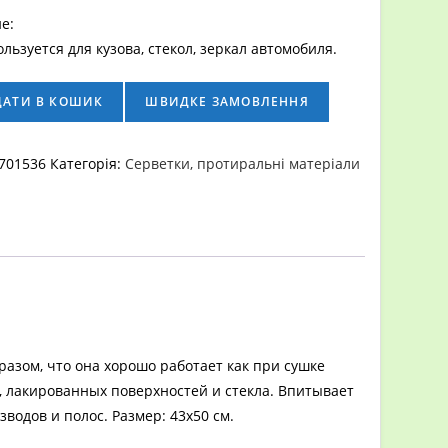
е:
льзуется для кузова, стекол, зеркал автомобиля.
ДАТИ В КОШИК
ШВИДКЕ ЗАМОВЛЕННЯ
я
701536
Категорія:
Серветки, протиральні матеріали
разом, что она хорошо работает как при сушке
х, лакированных поверхностей и стекла. Впитывает
водов и полос. Размер: 43х50 см.