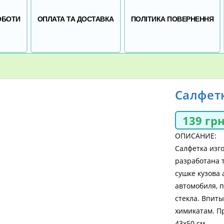
ОБОТИ
ОПЛАТА ТА ДОСТАВКА
ПОЛІТИКА ПОВЕРНЕННЯ
Салфет
139
гр
ОПИСАНИЕ:
Салфетка изго
разработана т
сушке кузова 
автомобиля, 
стекла. Впиты
химикатам. Пр
43х50 см.