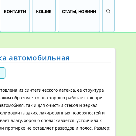
ПЕРЕМКНУТИ 
КОНТАКТИ
КОШИК
СТАТЬЇ, НОВИНИ
ка автомобильная
н
товлена из синтетического латекса, ее структура
аким образом, что она хорошо работает как при
автомобиля, так и для очистки стекол и зеркал
полировки гладких, лакированных поверхностей и
вает влагу, хорошо ополаскивается, устойчива к
и протирке не оставляет разводов и полос. Размер: