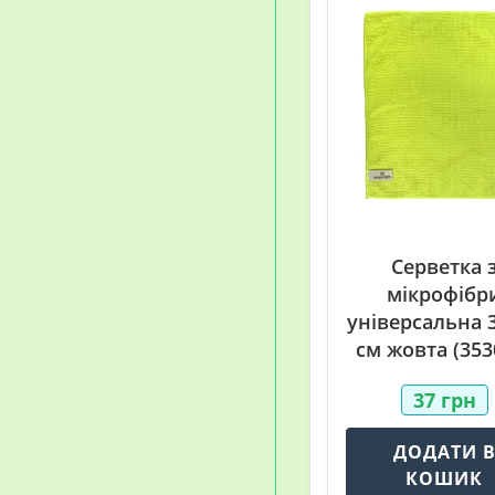
Серветка 
мікрофібр
універсальна 
см жовта (353
37
грн
ДОДАТИ 
КОШИК