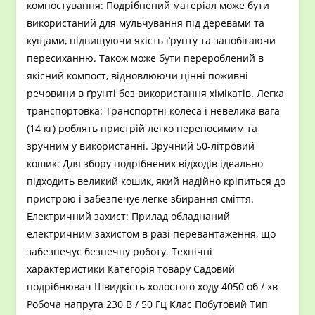
компостування: Подрібнений матеріал може бути
використаний для мульчування під деревами та
кущами, підвищуючи якість ґрунту та запобігаючи
пересиханню. Також може бути перероблений в
якісний компост, відновлюючи цінні поживні
речовини в ґрунті без використання хімікатів. Легка
транспортовка: Транспортні колеса і невелика вага
(14 кг) роблять пристрій легко переносимим та
зручним у використанні. Зручний 50-літровий
кошик: Для збору подрібнених відходів ідеально
підходить великий кошик, який надійно кріпиться до
пристрою і забезпечує легке збирання сміття.
Електричний захист: Прилад обладнаний
електричним захистом в разі перевантаження, що
забезпечує безпечну роботу. Технічні
характеристики Категорія товару Садовий
подрібнювач Швидкість холостого ходу 4050 об / хв
Робоча напруга 230 В / 50 Гц Клас Побутовий Тип