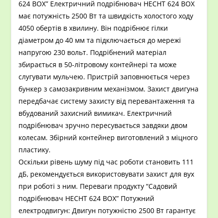
624 BOX” Електричний подрібнювач HECHT 624 BOX
має потужність 2500 Вт та швидкість холостого ходу
4050 обертів в хвилину. Він подрібнює гілки
діаметром до 40 мм та підключається до мережі
напругою 230 вольт. Подрібнений матеріал
збирається в 50-літровому контейнері та може
слугувати мульчею. Пристрій заповнюється через
бункер з самозакривним механізмом. Захист двигуна
передбачає систему захисту від перевантаження та
вбудований захисний вимикач. Електричний
подрібнювач зручно пересувається завдяки двом
колесам. Збірний контейнер виготовлений з міцного
пластику.
Оскільки рівень шуму під час роботи становить 111
дБ, рекомендується використовувати захист для вух
при роботі з ним. Переваги продукту “Садовий
подрібнювач HECHT 624 BOX” Потужний
електродвигун: Двигун потужністю 2500 Вт гарантує