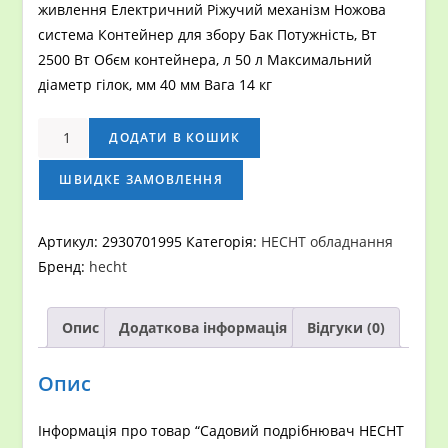
живлення Електричний Ріжучий механізм Ножова
система Контейнер для збору Бак Потужність, Вт
2500 Вт Обєм контейнера, л 50 л Максимальний
діаметр гілок, мм 40 мм Вага 14 кг
Садовий
ДОДАТИ В КОШИК
подрібнювач
гілок
ШВИДКЕ ЗАМОВЛЕННЯ
HECHT
624
Артикул:
2930701995
Категорія:
HECHT обладнання
BOX
Бренд:
hecht
кількість
Опис
Додаткова інформація
Відгуки (0)
Опис
Інформація про товар “Садовий подрібнювач HECHT