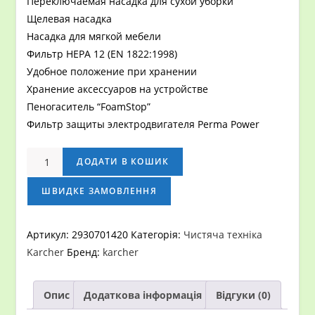
Переключаемая насадка для сухой уборки
Щелевая насадка
Насадка для мягкой мебели
Фильтр HEPA 12 (EN 1822:1998)
Удобное положение при хранении
Хранение аксессуаров на устройстве
Пеногаситель “FoamStop”
Фильтр защиты электродвигателя Perma Power
Пылесос
ДОДАТИ В КОШИК
для
сухой
ШВИДКЕ ЗАМОВЛЕННЯ
уборки
Karcher
Артикул:
2930701420
Категорія:
Чистяча техніка
DS
Karcher
Бренд:
karcher
6
кількість
Опис
Додаткова інформація
Відгуки (0)