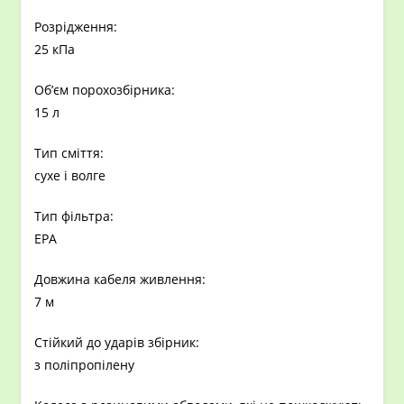
Розрідження:
25 кПа
Об’єм порохозбірника:
15 л
Тип сміття:
сухе і волге
Тип фільтра:
EPA
Довжина кабеля живлення:
7 м
Стійкий до ударів збірник:
з поліпропілену