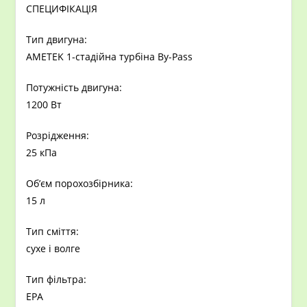
СПЕЦИФІКАЦІЯ
Тип двигуна:
AMETEK 1-стадійна турбіна By-Pass
Потужність двигуна:
1200 Вт
Розрідження:
25 кПа
Об’єм порохозбірника:
15 л
Тип сміття:
сухе і волге
Тип фільтра:
EPA