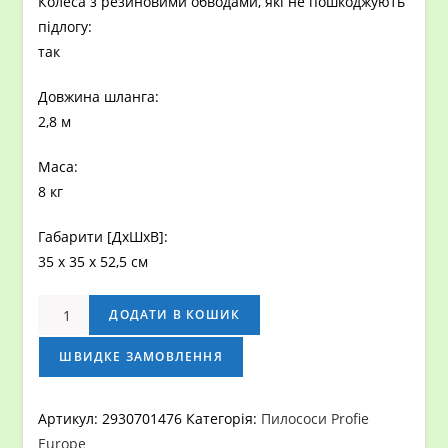
Колеса з резиновими обводами, які не пошкоджують
підлогу:
так
Довжина шланга:
2,8 м
Маса:
8 кг
Габарити [ДxШхВ]:
35 x 35 x 52,5 см
ПОРОХОТЯГ
ДОДАТИ В КОШИК
PROFI
7
ШВИДКЕ ЗАМОВЛЕННЯ
кількість
Артикул:
2930701476
Категорія:
Пилососи Profie
Europe