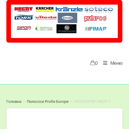
Перейти
до
вмісту
0
Меню
Головна
>
Пилососи Profie Europe
>
ПОРОХОТЯГ PROFI 7