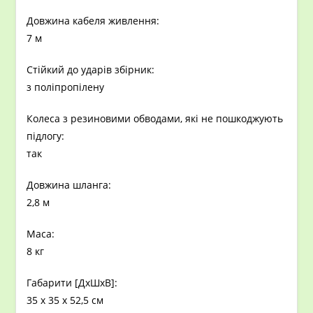
Довжина кабеля живлення:
7 м
Стійкий до ударів збірник:
з поліпропілену
Колеса з резиновими обводами, які не пошкоджують
підлогу:
так
Довжина шланга:
2,8 м
Маса:
8 кг
Габарити [ДxШхВ]:
35 x 35 x 52,5 см