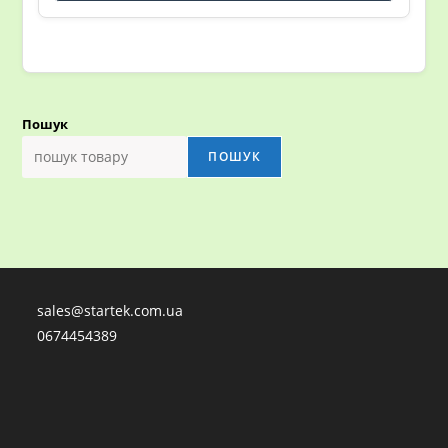
Пошук
ПОШУК
sales@startek.com.ua
0674454389