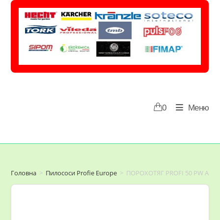
Перейти
до
вмісту
0
Меню
Головна
>
Пилососи Profie Europe
>
ПОРОХОТЯГ PROFI 50 PW AUT