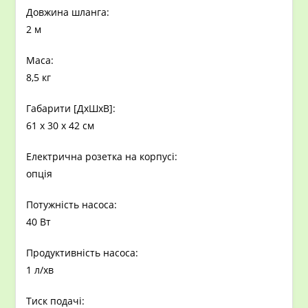
Довжина шланга:
2 м
Маса:
8,5 кг
Габарити [ДxШхВ]:
61 x 30 x 42 см
Електрична розетка на корпусі:
опція
Потужність насоса:
40 Вт
Продуктивність насоса:
1 л/хв
Тиск подачі: