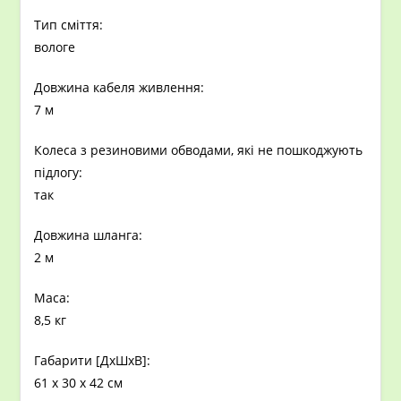
Тип сміття:
вологе
Довжина кабеля живлення:
7 м
Колеса з резиновими обводами, які не пошкоджують
підлогу:
так
Довжина шланга:
2 м
Маса:
8,5 кг
Габарити [ДxШхВ]:
61 x 30 x 42 см