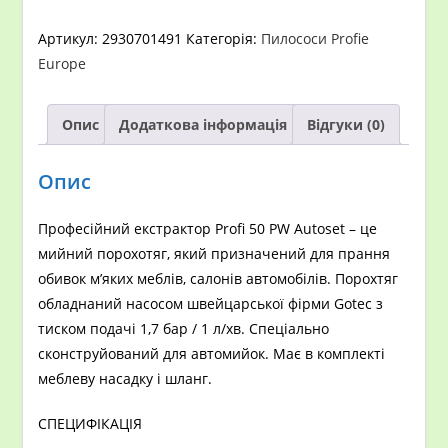
PW
AUTOSET
Артикул:
2930701491
Категорія:
Пилососи Profie
кількість
Europe
Опис
Додаткова інформація
Відгуки (0)
Опис
Професійний екстрактор Profi 50 PW Autoset – це
мийний порохотяг, який призначений для прання
обивок м’яких меблів, салонів автомобілів. Порохтяг
обладнаний насосом швейцарської фірми Gotec з
тиском подачі 1,7 бар / 1 л/хв. Спеціально
сконструйований для автомийок. Має в комплекті
меблеву насадку і шланг.
СПЕЦИФІКАЦІЯ