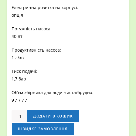
Електрична розетка на корпусі:
опція
Потужність насоса:
40 Вт
Продуктивність насоса:
1 л/хв
Тиск подачі:
1,7 бар
Об’єм збірника для води чиста/брудна:
9 л / 7 л
ПОРОХОТЯГ
ДОДАТИ В КОШИК
PROFI
50
ШВИДКЕ ЗАМОВЛЕННЯ