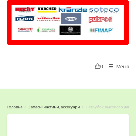
Перейти
до
вмісту
0
Меню
Головна
>
Запасні частини, аксесуари
>
Патрубок высокого давлен