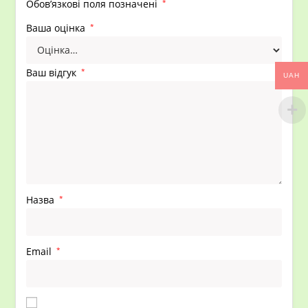
Обов’язкові поля позначені
*
Ваша оцінка
*
Ваш відгук
*
UAH
Назва
*
Email
*