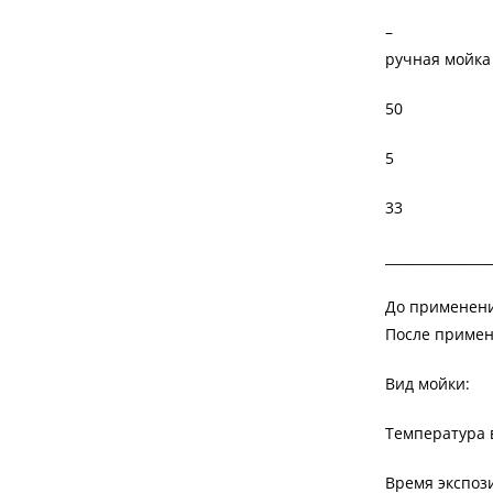
–
ручная мойка
50
5
33
________________
До применени
После примен
Вид мойки:
Температура в
Время экспози