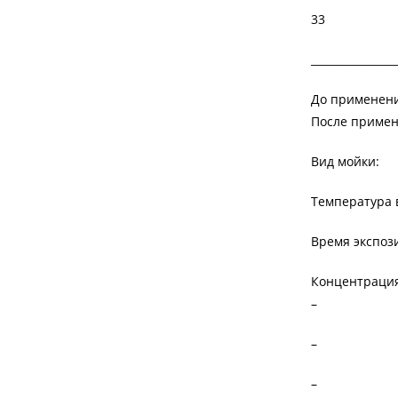
33
________________
До применени
После примен
Вид мойки:
Температура в
Время экспози
Концентрация
–
–
–