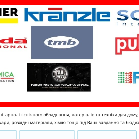
но-гігієнічного обладнання, матеріалів та техніки для дому, бі
ари, розхідні матеріали, хімію тощо під Ваші завдання та бюдж