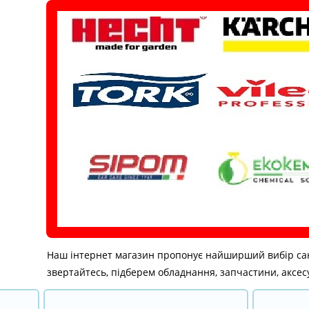
Перейти
до
вмісту
Наш інтернет магазин пропонує найширший вибір санітар
звертайтесь, підберем обладнання, запчастини, аксесу