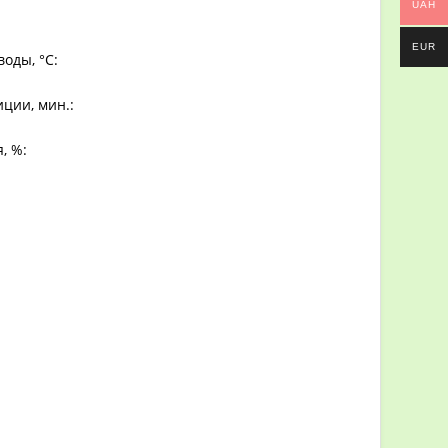
UAH
EUR
оды, °С:
ции, мин.:
, %: