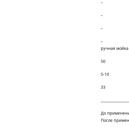
–
–
–
–
ручная мойка
50
5-10
33
________________
До применени
После примен