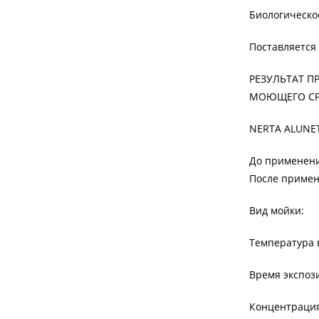
Биологическо
Поставляется в
РЕЗУЛЬТАТ 
МОЮЩЕГО СР
NERTA ALUNE
До применени
После примен
Вид мойки:
Температура в
Время экспози
Концентрация