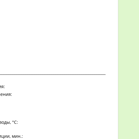
_________________________________________________________
я:
ения:
оды, °С:
ции, мин.: