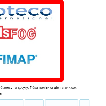
знесу та досугу. Гібка політика цін та знижок,
ет.