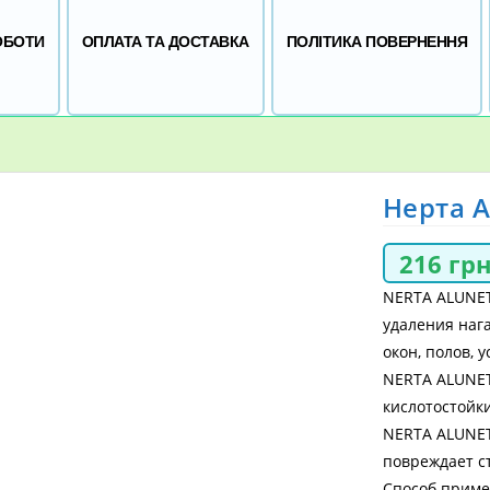
ОБОТИ
ОПЛАТА ТА ДОСТАВКА
ПОЛІТИКА ПОВЕРНЕННЯ
Нерта 
216
гр
NERTA ALUNET
удаления нага
окон, полов, 
NERTA ALUNET
кислотостойк
NERTA ALUNET
повреждает ст
Способ приме