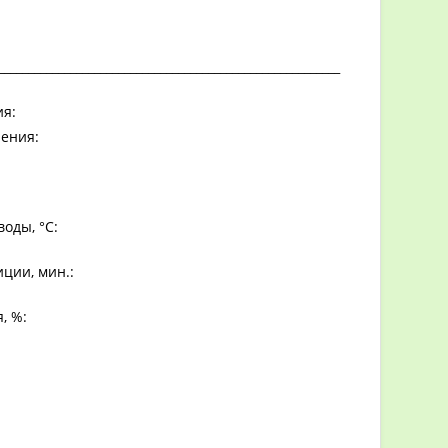
_________________________________________________________
я:
ения:
оды, °С:
ции, мин.:
, %: