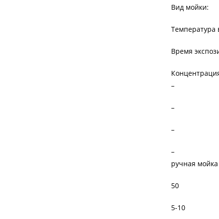
Вид мойки:
Температура в
Время экспози
Концентрация
–
–
–
–
ручная мойка
50
5-10