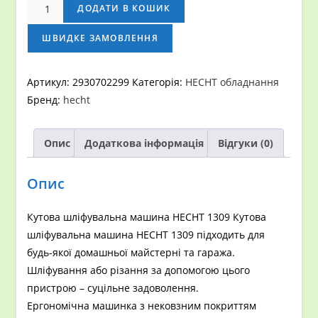
Кутова
ДОДАТИ В КОШИК
шліфувальна
машина
ШВИДКЕ ЗАМОВЛЕННЯ
HECHT
1309
Артикул:
2930702299
Категорія:
HECHT обладнання
кількість
Бренд:
hecht
Опис
Додаткова інформація
Відгуки (0)
Опис
Кутова шліфувальна машина HECHT 1309 Кутова
шліфувальна машина HECHT 1309 підходить для
будь-якої домашньої майстерні та гаража.
Шліфування або різання за допомогою цього
пристрою – суцільне задоволення.
Ергономічна машинка з нековзним покриттям