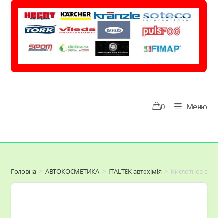
Перейти
до
вмісту
0
Меню
Головна
>
АВТОКОСМЕТИКА
>
ITALTEK автохімія
>
Кислотное средс