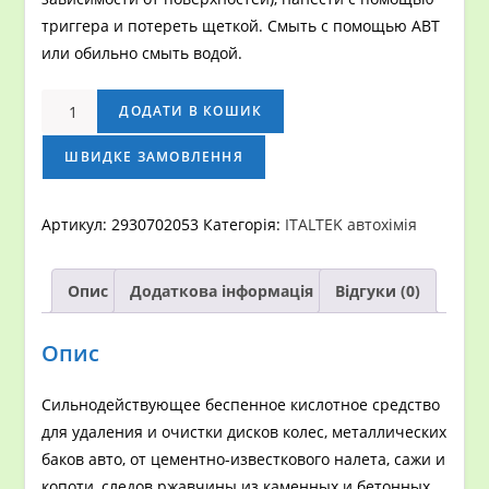
триггера и потереть щеткой. Смыть с помощью АВТ
или обильно смыть водой.
Кислотное
ДОДАТИ В КОШИК
средство
для
ШВИДКЕ ЗАМОВЛЕННЯ
дисков
и
Артикул:
2930702053
Категорія:
ITALTEK автохімія
других
поверхностейItaltek
Опис
Додаткова інформація
Відгуки (0)
Disko100
5.6
кг
Опис
кількість
Сильнодействующее беспенное кислотное средство
для удаления и очистки дисков колес, металлических
баков авто, от цементно-известкового налета, сажи и
копоти, следов ржавчины из каменных и бетонных