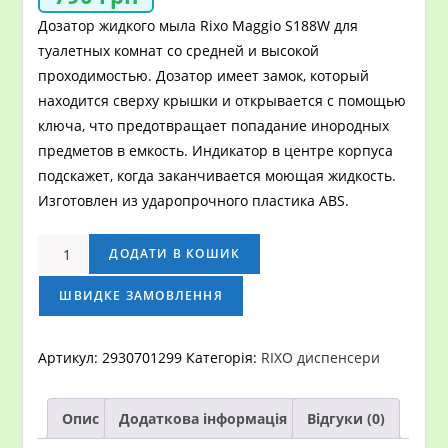
Дозатор жидкого мыла Rixo Maggio S188W для
туалетных комнат со средней и высокой
проходимостью. Дозатор имеет замок, который
находится сверху крышки и открывается с помощью
ключа, что предотвращает попадание инородных
предметов в емкость. Индикатор в центре корпуса
подскажет, когда заканчивается моющая жидкость.
Изготовлен из ударопрочного пластика АВS.
Дозатор
ДОДАТИ В КОШИК
жидкого
мыла
ШВИДКЕ ЗАМОВЛЕННЯ
Rixo
Maggio
Артикул:
2930701299
Категорія:
RIXO диспенсери
S188W
кількість
Опис
Додаткова інформація
Відгуки (0)