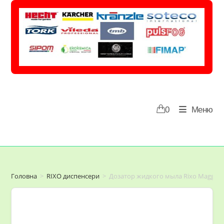
Перейти
до
вмісту
0
Меню
Головна
>
RIXO диспенсери
>
Дозатор жидкого мыла Rixo Maggio