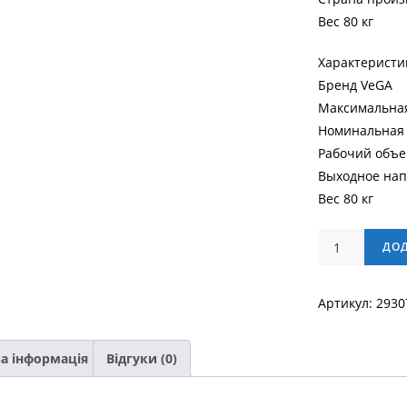
Вес 80 кг
Характеристи
Бренд VeGA
Максимальная
Номинальная 
Рабочий объе
Выходное нап
Вес 80 кг
Генератор
ДО
бензиновый
POWER
Артикул:
2930
PLUS
X516
кількість
а інформація
Відгуки (0)