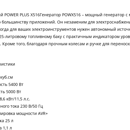
й POWER PLUS X516Генератор POWX516 – мощный генератор с м
о большинству приложений. Он незаменим для электроснабжен
когда для ваших электроинструментов нужен автономный источ
25-литровому топливному баку с практичным индикатором уровн
. Кроме того, благодаря прочным колесам и ручке для перенос
ристики
куб.см
сть 5400 Вт
ть 5000 Вт
6 кВт/11,5 л.с.
ого тока 230 В/50 Гц
лировка мощности AVR+
а 25 л
 1,1 л