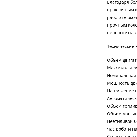
Благодаря бо
практичным и
работать окол
прочным коле
переносить в
Технические 
Объем двигате
Максимальная
Номинальная 
Мощность двиг
Напряжение п
Автоматическ
Объем топлив
Объем масляно
Неетиливой б
Час роботи на 
Страна произ