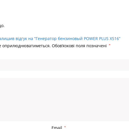
що.
алишив відгук на “Генератор бензиновый POWER PLUS X516”
не оприлюднюватиметься.
Обов’язкові поля позначені
*
Email
*