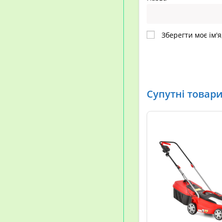
Зберегти моє ім'я
Супутні товар