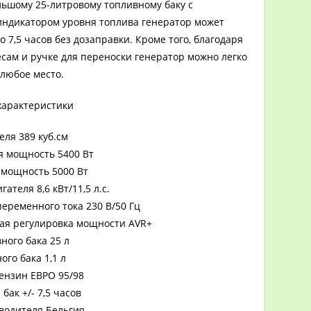
льшому 25-литровому топливному баку с
ндикатором уровня топлива генератор может
о 7,5 часов без дозаправки. Кроме того, благодаря
сам и ручке для переноски генератор можно легко
 любое место.
характеристики
ля 389 куб.см
 мощность 5400 Вт
мощность 5000 Вт
ателя 8,6 кВт/11,5 л.с.
еременного тока 230 В/50 Гц
ая регулировка мощности AVR+
ного бака 25 л
го бака 1,1 л
ензин ЕВРО 95/98
бак +/- 7,5 часов
водителя Бельгия