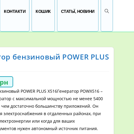
ПЕРЕМКНУТИ 
КОНТАКТИ
КОШИК
СТАТЬЇ, НОВИНИ
тор бензиновый POWER PLUS
грн
нзиновый POWER PLUS X516Генератор POWX516 –
атор с максимальной мощностью не менее 5400
ее чем достаточно большинству приложений. Он
я электроснабжения в отдаленных районах, при
лектроэнергии или когда для ваших
ументов нужен автономный источник питания.