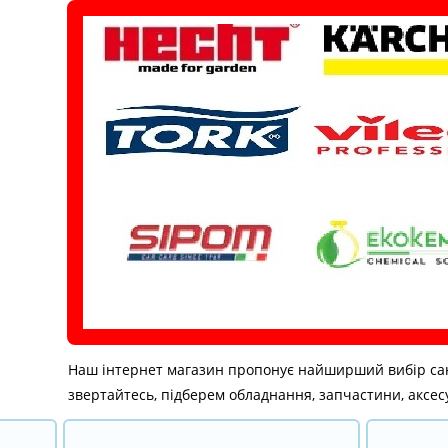
Перейти
до
вмісту
Наш інтернет магазин пропонує найширший вибір санітар
звертайтесь, підберем обладнання, запчастини, аксесу