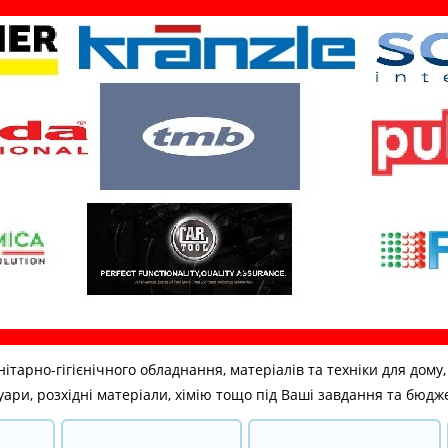
но-гігієнічного обладнання, матеріалів та техніки для дому, бі
ари, розхідні матеріали, хімію тощо під Ваші завдання та бюдж