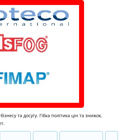
знесу та досугу. Гібка політика цін та знижок,
ет.