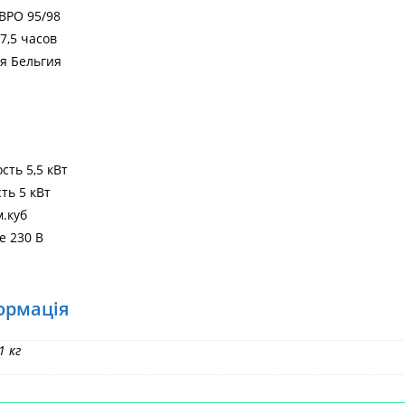
ВРО 95/98
 7,5 часов
Головна
>
HE
я Бельгия
ть 5,5 кВт
ь 5 кВт
.куб
 230 В
ормація
1 кг