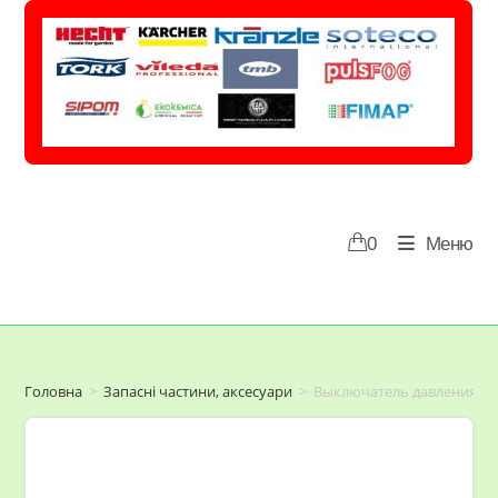
Перейти
до
вмісту
0
Меню
Головна
>
Запасні частини, аксесуари
>
Выключатель давления