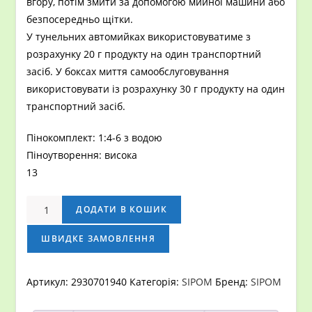
вгору, потім змити за допомогою мийної машини або
безпосередньо щітки.
У тунельних автомийках використовуватиме з
розрахунку 20 г продукту на один транспортний
засіб. У боксах миття самообслуговування
використовувати із розрахунку 30 г продукту на один
транспортний засіб.
Пінокомплект: 1:4-6 з водою
Піноутворення: висока
13
Активная
ДОДАТИ В КОШИК
пена
Sipom
ШВИДКЕ ЗАМОВЛЕННЯ
SPIDER,
Канистра
Артикул:
2930701940
Категорія:
SIPOM
Бренд:
SIPOM
–
25