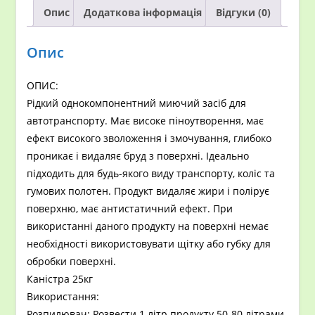
Опис
Додаткова інформація
Відгуки (0)
кг
кількість
Опис
ОПИС:
Рідкий однокомпонентний миючий засіб для
автотранспорту. Має високе піноутворення, має
ефект високого зволоження і змочування, глибоко
проникає і видаляє бруд з поверхні. Ідеально
підходить для будь-якого виду транспорту, коліс та
гумових полотен. Продукт видаляє жири і полірує
поверхню, має антистатичний ефект. При
використанні даного продукту на поверхні немає
необхідності використовувати щітку або губку для
обробки поверхні.
Каністра 25кг
Використання:
Розпилювач: Розвести 1 літр продукту 50-80 літрами