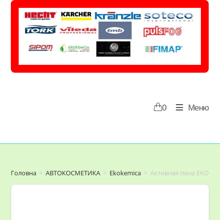
Перейти
до
вмісту
0
Меню
Головна
>
АВТОКОСМЕТИКА
>
Ekokemica
>
Активная пена EKOKEM