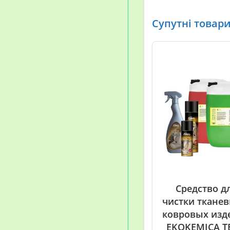
Супутні товар
Средство д
чистки тканев
ковровых изд
EKOKEMICA T