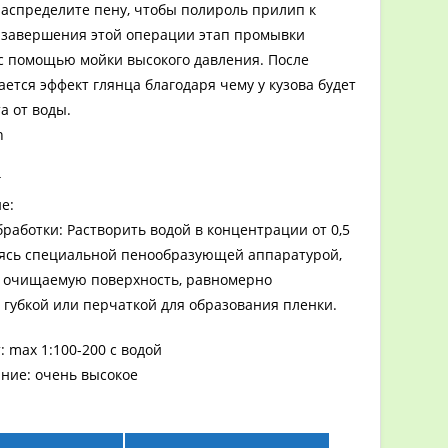
аспределите пену, чтобы полироль прилип к
е завершения этой операции этап промывки
с помощью мойки высокого давления. После
ется эффект глянца благодаря чему у кузова будет
а от воды.
h
г
е:
работки: Растворить водой в концентрации от 0,5
уясь специальной пенообразующей аппаратурой,
 очищаемую поверхность, равномерно
 губкой или перчаткой для образования пленки.
 max 1:100-200 с водой
ние: очень высокое
ый