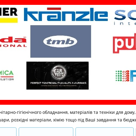
но-гігієнічного обладнання, матеріалів та техніки для дому, бі
ари, розхідні матеріали, хімію тощо під Ваші завдання та бюдж