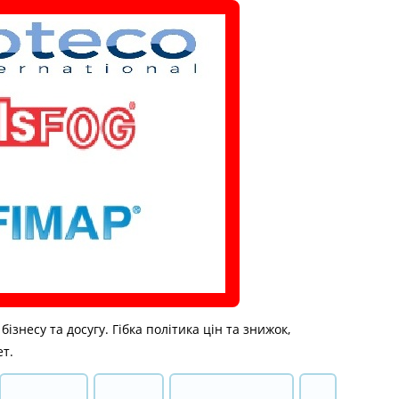
знесу та досугу. Гібка політика цін та знижок,
ет.