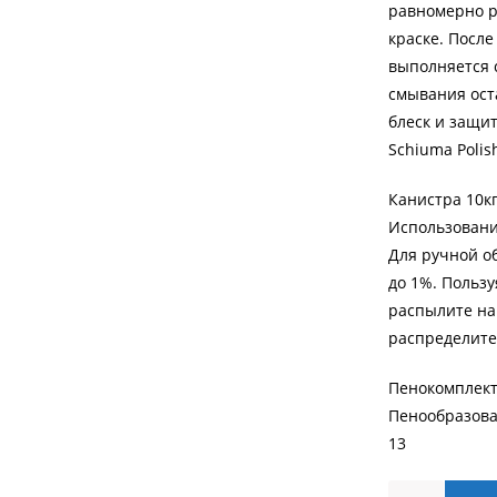
равномерно р
краске. Посл
выполняется 
смывания оста
блеск и защит
Schiuma Polis
Канистра 10к
Использовани
Для ручной об
до 1%. Польз
распылите на
распределите
Пенокомплект:
Пенообразова
13
Автомобильн