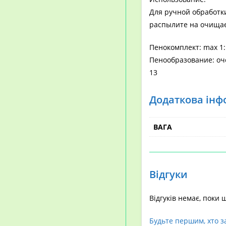
Для ручной обработк
распылите на очищае
Пенокомплект: max 1:
Пенообразование: оч
13
Додаткова інф
ВАГА
Відгуки
Відгуків немає, поки 
Будьте першим, хто 