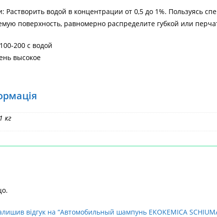
и: Растворить водой в концентрации от 0,5 до 1%. Пользуясь 
мую поверхность, равномерно распределите губкой или перчат
100-200 с водой
ень высокое
ормація
1 кг
Головна
>
АВТОКОС
що.
залишив відгук на “Автомобильный шампунь EKOKEMICA SCHIUMA 