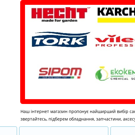
Перейти
до
вмісту
Наш інтернет магазин пропонує найширший вибір санітар
звертайтесь, підберем обладнання, запчастини, аксесу