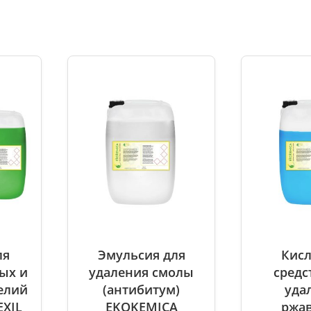
и
ля
Эмульсия для
Кисл
ых и
удаления смолы
средс
елий
(антибитум)
уда
EXIL
EKOKEMICA
ржа