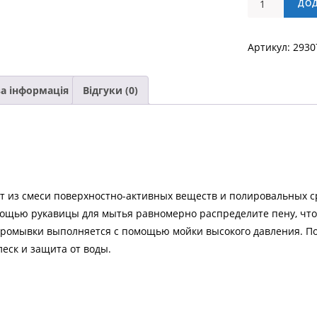
ДО
шампунь
EKOKEMICA
Артикул:
2930
SCHIUMA
POLISH,
Канистра
а інформація
Відгуки (0)
-
10кг
кількість
ит из смеси поверхностно-активных веществ и полировальных с
омощью рукавицы для мытья равномерно распределите пену, чт
промывки выполняется с помощью мойки высокого давления. По
леск и защита от воды.