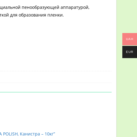
специальной пенообразующей аппаратурой,
кой для образования пленки.
UAH
EUR
МЕТИКА
>
Ekokemica
>
Автомобильный шампунь EKOKEMICA SCHIUMA P
POLISH, Канистра – 10кг”