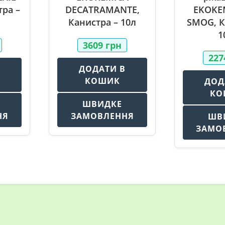
ра –
DECATRAMANTE,
EKOKE
Канистра – 10л
SMOG, К
1
3609
грн
22
В
ДОДАТИ В
КОШИК
ДОД
КО
ШВИДКЕ
НЯ
ЗАМОВЛЕННЯ
ШВ
ЗАМО