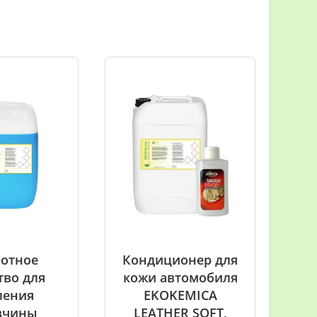
отное
Кондиционер для
тво для
кожи автомобиля
ления
EKOKEMICA
вчины
LEATHER SOFT,