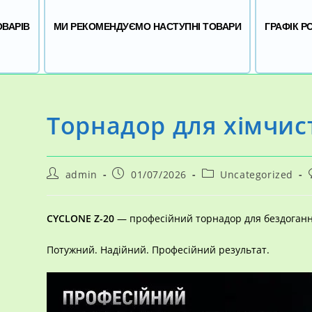
ОВАРІВ
МИ РЕКОМЕНДУЄМО НАСТУПНІ ТОВАРИ
ГРАФІК Р
Торнадор для хімчис
Автор
Запис
Категорія
admin
01/07/2026
Uncategorized
запису:
опубліковано:
запису:
CYCLONE Z-20
— професійний торнадор для бездоганн
Потужний. Надійний. Професійний результат.