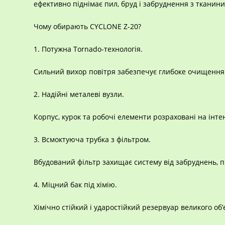
ефективно піднімає пил, бруд і забруднення з тканини
Чому обирають CYCLONE Z-20?
1. Потужна Tornado-технологія.
Сильний вихор повітря забезпечує глибоке очищення н
2. Надійні металеві вузли.
Корпус, курок та робочі елементи розраховані на інт
3. Всмоктуюча трубка з фільтром.
Вбудований фільтр захищає систему від забруднень, п
4. Міцний бак під хімію.
Хімічно стійкий і ударостійкий резервуар великого об’