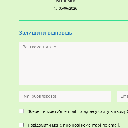
Вітаємо!
05/06/2026
Залишити відповідь
Коментар
Введіть
Введі
своє
свою
ім'я
елек
Зберегти моє ім'я, e-mail, та адресу сайту в цьом
або
адрес
ім'я
щоб
Повідомити мене про нові коментарі по email.