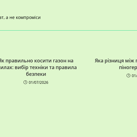
ат, а не компроміси
Як правильно косити газон на
Яка різниця між
хилах: вибір техніки та правила
піноге
безпеки
01
01/07/2026