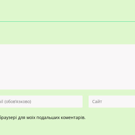
ть
Введіть
URL-
тронну
адресу
у браузері для моїх подальших коментарів.
у,
сайту
(необов’язково)