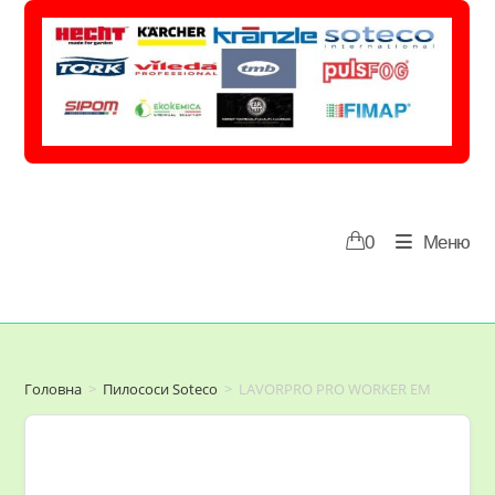
Перейти
до
вмісту
0
Меню
Головна
>
Пилососи Soteco
>
LAVORPRO PRO WORKER EM