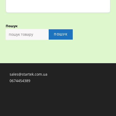
Пошук
ПОШУК
sales@startek.com.ua
0674454389