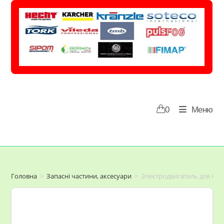
Перейти
до
вмісту
0
Меню
Головна
>
Запасні частини, аксесуари
>
Электродвигатель для HD 