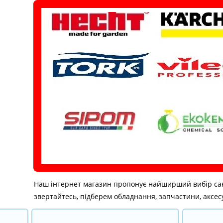
Перейти
до
вмісту
Наш інтернет магазин пропонує найширший вибір санітар
звертайтесь, підберем обладнання, запчастини, аксесу