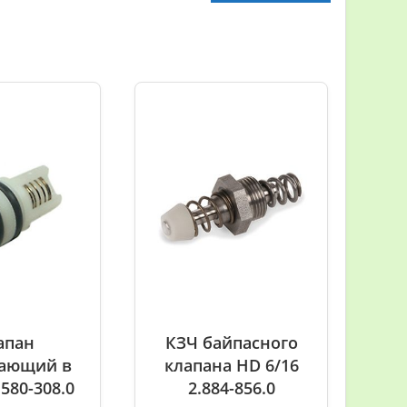
апан
КЗЧ байпасного
ающий в
клапана HD 6/16
.580-308.0
2.884-856.0