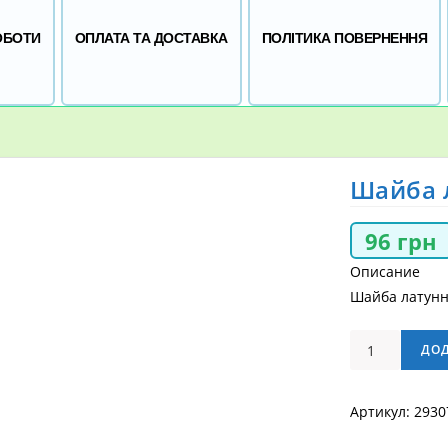
ОБОТИ
ОПЛАТА ТА ДОСТАВКА
ПОЛІТИКА ПОВЕРНЕННЯ
Шайба л
96
грн
Описание
Шайба латунна
Шайба
ДО
латунная
23,5х36х1,5
Артикул:
2930
кількість