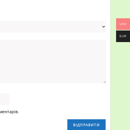
UAH
EUR
>
Запасні частини, аксесуари
>
Шайба латунная 23,5х36х1,5
оментарів.