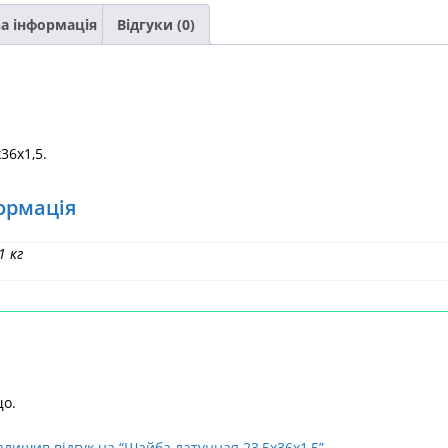
а інформація
Відгуки (0)
36х1,5.
ормація
1 кг
що.
алишив відгук на “Шайба латунная 23,5х36х1,5”