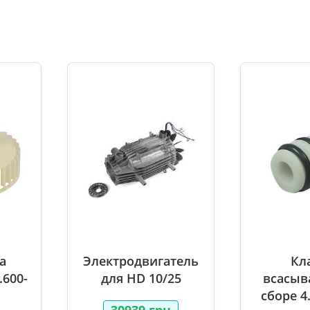
и
а
Электродвигатель
Кл
.600-
для HD 10/25
всасыв
сборе 4
30939
грн