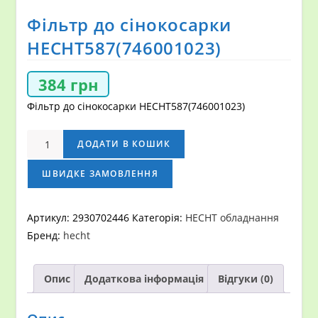
Фільтр до сінокосарки
HECHT587(746001023)
384
грн
Фільтр до сінокосарки HECHT587(746001023)
Фільтр
ДОДАТИ В КОШИК
до
сінокосарки
ШВИДКЕ ЗАМОВЛЕННЯ
HECHT587(746001023)
кількість
Артикул:
2930702446
Категорія:
HECHT обладнання
Бренд:
hecht
Опис
Додаткова інформація
Відгуки (0)