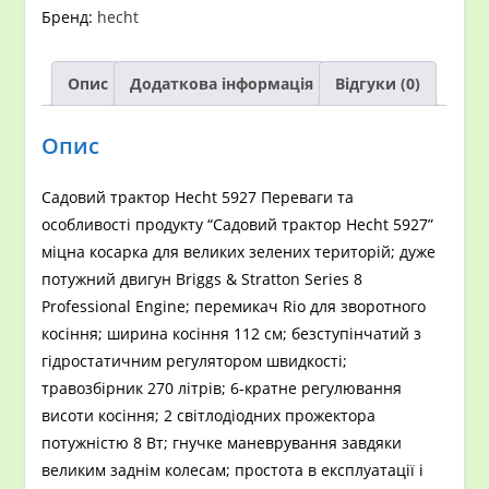
кількість
Бренд:
hecht
Опис
Додаткова інформація
Відгуки (0)
Опис
Садовий трактор Hecht 5927 Переваги та
особливості продукту “Садовий трактор Hecht 5927”
міцна косарка для великих зелених територій; дуже
потужний двигун Briggs & Stratton Series 8
Professional Engine; перемикач Rio для зворотного
косіння; ширина косіння 112 см; безступінчатий з
гідростатичним регулятором швидкості;
травозбірник 270 літрів; 6-кратне регулювання
висоти косіння; 2 світлодіодних прожектора
потужністю 8 Вт; гнучке маневрування завдяки
великим заднім колесам; простота в експлуатації і