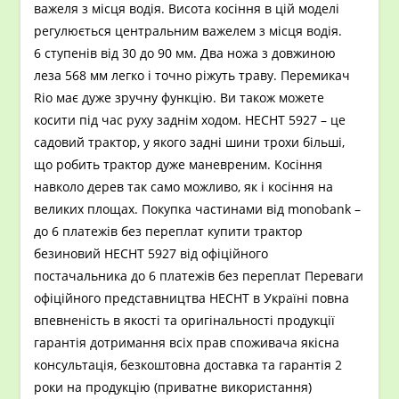
важеля з місця водія. Висота косіння в цій моделі
регулюється центральним важелем з місця водія.
6 ступенів від 30 до 90 мм. Два ножа з довжиною
леза 568 мм легко і точно ріжуть траву. Перемикач
Rio має дуже зручну функцію. Ви також можете
косити під час руху заднім ходом. HECHT 5927 – це
садовий трактор, у якого задні шини трохи більші,
що робить трактор дуже маневреним. Косіння
навколо дерев так само можливо, як і косіння на
великих площах. Покупка частинами від monobank –
до 6 платежів без переплат купити трактор
безиновий HECHT 5927 від офіційного
постачальника до 6 платежів без переплат Переваги
офіційного представництва HECHT в Україні повна
впевненість в якості та оригінальності продукції
гарантія дотримання всіх прав споживача якісна
консультація, безкоштовна доставка та гарантія 2
роки на продукцію (приватне використання)