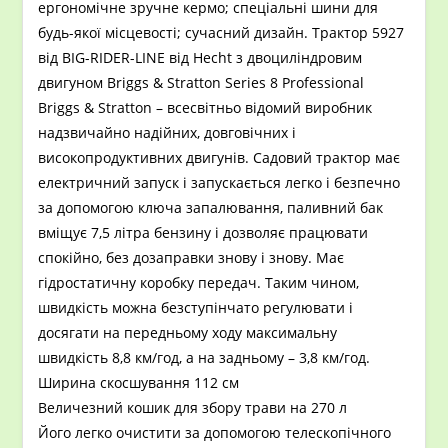
ергономічне зручне кермо; спеціальні шини для
будь-якої місцевості; сучасний дизайн. Трактор 5927
від BIG-RIDER-LINE від Hecht з двоциліндровим
двигуном Briggs & Stratton Series 8 Professional
Briggs & Stratton – всесвітньо відомий виробник
надзвичайно надійних, довговічних і
високопродуктивних двигунів. Садовий трактор має
електричний запуск і запускається легко і безпечно
за допомогою ключа запалювання, паливний бак
вміщує 7,5 літра бензину і дозволяє працювати
спокійно, без дозаправки знову і знову. Має
гідростатичну коробку передач. Таким чином,
швидкість можна безступінчато регулювати і
досягати на передньому ходу максимальну
швидкість 8,8 км/год, а на задньому – 3,8 км/год.
Ширина скосшування 112 см
Величезний кошик для збору трави на 270 л
Його легко очистити за допомогою телескопічного