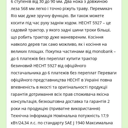
6 ступенів від 30 до 90 мм. Два ножа з довжиною
леза 568 мм легко і точно ріжуть траву. Перемикач
Rio має дуже зручну функцію. Ви також можете
косити під час руху заднім ходом. HECHT 5927 – це
садовий трактор, у якого задні шини трохи більші,
що робить трактор дуже маневреним. Косіння
навколо дерев так само можливо, як і косіння на
великих площах. Покупка частинами від monobank –
до 6 платежів без переплат купити трактор
безиновий HECHT 5927 від офіційного
постачальника до 6 платежів без переплат Переваги
офіційного представництва HECHT в Україні повна
впевненість в якості та оригінальності продукції
гарантія дотримання всіх прав споживача якісна
консультація, безкоштовна доставка та гарантія 2
роки на продукцію (приватне використання)
Технічна інформація Номінальна потужність 17,9
кВт/24,34 л.с. по стандарту SAE J 1940 Максимальна