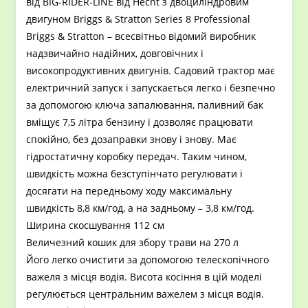
від BIG-RIDER-LINE від Hecht з двоциліндровим
двигуном Briggs & Stratton Series 8 Professional
Briggs & Stratton – всесвітньо відомий виробник
надзвичайно надійних, довговічних і
високопродуктивних двигунів. Садовий трактор має
електричний запуск і запускається легко і безпечно
за допомогою ключа запалювання, паливний бак
вміщує 7,5 літра бензину і дозволяє працювати
спокійно, без дозаправки знову і знову. Має
гідростатичну коробку передач. Таким чином,
швидкість можна безступінчато регулювати і
досягати на передньому ходу максимальну
швидкість 8,8 км/год, а на задньому – 3,8 км/год.
Ширина скосшування 112 см
Величезний кошик для збору трави на 270 л
Його легко очистити за допомогою телескопічного
важеля з місця водія. Висота косіння в цій моделі
регулюється центральним важелем з місця водія.