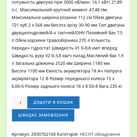
потужність двигуна при 3000 об/мин. 16,1 кВт/ 21,89
л.с. Максимальний крутний момент 47,48 Нм
Максимальна ширина різання 112 см Обєм двигуна
721 куб 2 х 568 мм Висота зрізу 30-90 мм Тип двигуна
двухциліндровий/4-х тактний/OHV Паливний бак 7,5
л Обєм корзини-травозбірника 270 л Кількість
передач гідростат Швидкість V1 0-8,8 км/г вперед
Швидкість руху V2 0-3,8 км/ч назад Масляний бак 1,9
л Загальна довжина 2520 мм Ширина 1180 мм
Висота 1100 мм Ємність акумулятора 18 Ач Напруга
акумулятора 12 В Розмір переднього колеса 15 х
6,00-6 Розмір заднього колеса 18 х 8.50-8 Вага 235 кг
Трактор
ДОДАТИ В КОШИК
садовий
бензиновий
ШВИДКЕ ЗАМОВЛЕННЯ
HECHT
5927
Артикул:
2930702104
Категорія:
HECHT обладнання