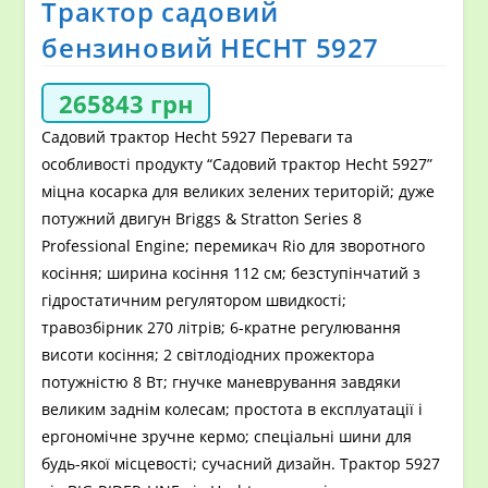
Трактор садовий
бензиновий HECHT 5927
265843
грн
Садовий трактор Hecht 5927 Переваги та
особливості продукту “Садовий трактор Hecht 5927”
міцна косарка для великих зелених територій; дуже
потужний двигун Briggs & Stratton Series 8
Professional Engine; перемикач Rio для зворотного
косіння; ширина косіння 112 см; безступінчатий з
гідростатичним регулятором швидкості;
травозбірник 270 літрів; 6-кратне регулювання
висоти косіння; 2 світлодіодних прожектора
потужністю 8 Вт; гнучке маневрування завдяки
великим заднім колесам; простота в експлуатації і
ергономічне зручне кермо; спеціальні шини для
будь-якої місцевості; сучасний дизайн. Трактор 5927