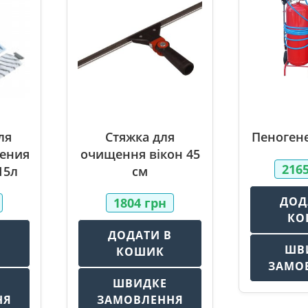
ля
Стяжка для
Пеногене
ения
очищення вікон 45
216
15л
см
ДОД
1804
грн
КО
В
ДОДАТИ В
ШВ
КОШИК
ЗАМО
ШВИДКЕ
НЯ
ЗАМОВЛЕННЯ