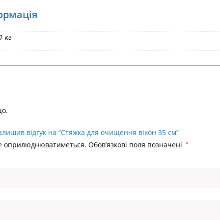
ормація
1 кг
що.
алишив відгук на “Стяжка для очищення вікон 35 см”
не оприлюднюватиметься.
Обов’язкові поля позначені
*
Головна
>
І