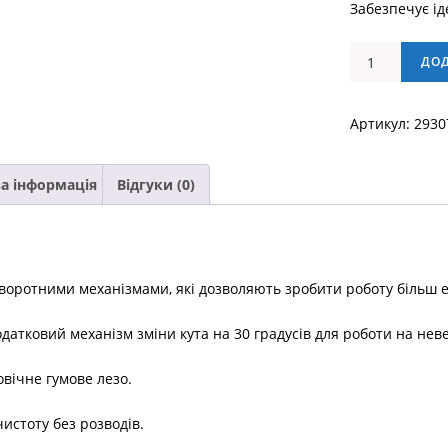
Забезпечує ід
Стяжка
ДО
для
очищення
Артикул:
2930
вікон
35
см
а інформація
Відгуки (0)
кількість
оротними механізмами, які дозволяють зробити роботу більш е
датковий механізм зміни кута на 30 градусів для роботи на неве
овічне гумове лезо.
истоту без розводів.