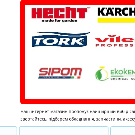
Перейти
до
вмісту
Наш інтернет магазин пропонує найширший вибір санітар
звертайтесь, підберем обладнання, запчастини, аксесу