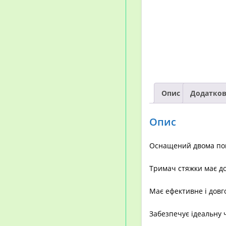
Опис
Додатков
Опис
Оснащений двома пов
Тримач стяжки має до
Має ефективне і довг
Забезпечує ідеальну ч