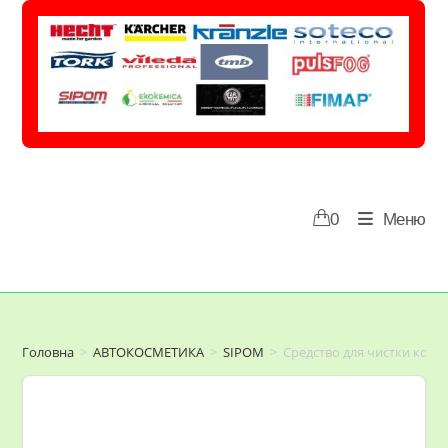
Перейти
до
вмісту
0
Меню
Головна
>
АВТОКОСМЕТИКА
>
SIPOM
>
Средство для чистки ков