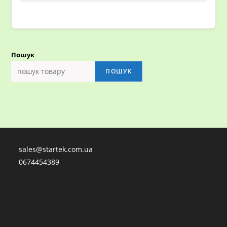
Пошук
ПОШУК
sales@startek.com.ua
0674454389