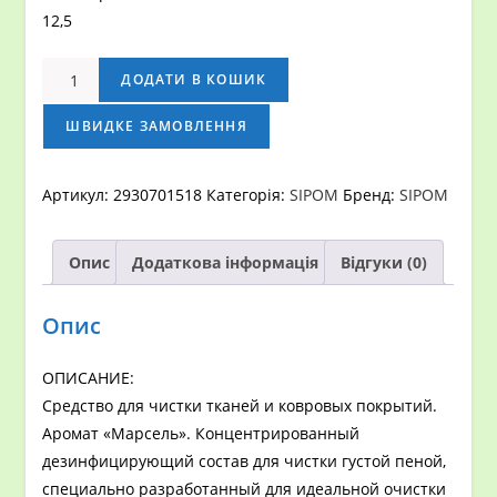
12,5
Средство
ДОДАТИ В КОШИК
для
чистки
ШВИДКЕ ЗАМОВЛЕННЯ
ковровых
покрытий
Артикул:
2930701518
Категорія:
SIPOM
Бренд:
SIPOM
Sipom
LAVAMOQUETTES,
Опис
Додаткова інформація
Відгуки (0)
Канистра
-
10кг
Опис
кількість
ОПИСАНИЕ:
Средство для чистки тканей и ковровых покрытий.
Аромат «Марсель». Концентрированный
дезинфицирующий состав для чистки густой пеной,
специально разработанный для идеальной очистки