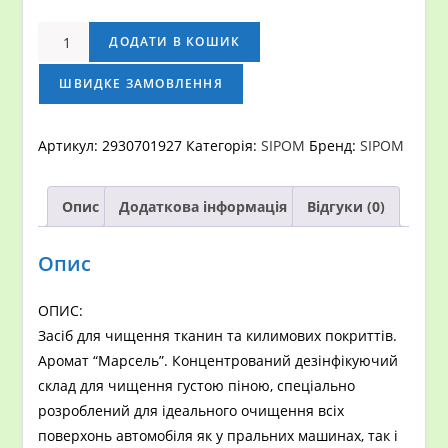
Средство
ДОДАТИ В КОШИК
для
очистки
ШВИДКЕ ЗАМОВЛЕННЯ
ковровых
покрытий
Артикул:
2930701927
Категорія:
SIPOM
Бренд:
SIPOM
Sipom
LAVAMOQUETTES,
Опис
Додаткова інформація
Відгуки (0)
Канистра
-
10кг
Опис
кількість
ОПИС:
Засіб для чищення тканин та килимових покриттів.
Аромат “Марсель”. Концентрований дезінфікуючий
склад для чищення густою піною, спеціально
розроблений для ідеального очищення всіх
поверхонь автомобіля як у пральних машинах, так і