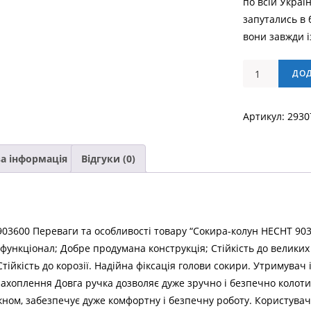
по всій Украї
запутались в 
вони завжди 
Сокира-
ДО
колун
HECHT
Артикул:
2930
903600
кількість
а інформація
Відгуки (0)
03600 Переваги та особливості товару “Сокира-колун HECHT 90
функціонал; Добре продумана конструкція; Стійкість до велики
тійкість до корозії. Надійна фіксація голови сокири. Утримува
захоплення Довга ручка дозволяє дуже зручно і безпечно колоти
ном, забезпечує дуже комфортну і безпечну роботу. Користувач 