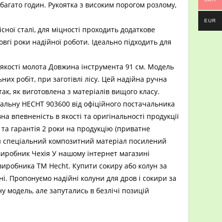
агато годин. Рукоятка з високим порогом розлому,
EUR
ної сталі, для міцності проходить додаткове
вгі роки надійної роботи. Ідеально підходить для
якості молота Довжина інструмента 91 см. Модель
Головна
>
HECHT обладнання
>
Сокира-колун HECHT 903600
них робіт, при заготівлі лісу. Цей надійна ручна
ак, як виготовлена з матеріалів вищого класу.
сальну HECHT 903600 від офіційного постачальника
а впевненість в якості та оригінальності продукції
 та гарантія 2 роки на продукцію (приватне
ки спеціальний композитний матеріал посилений
виробник Чехія У нашому інтернет магазині
 виробника TM Hecht. Купити сокиру або колун за
і. Пропонуємо надійні колуни для дров і сокири за
ну модель, але запутались в безлічі позицій