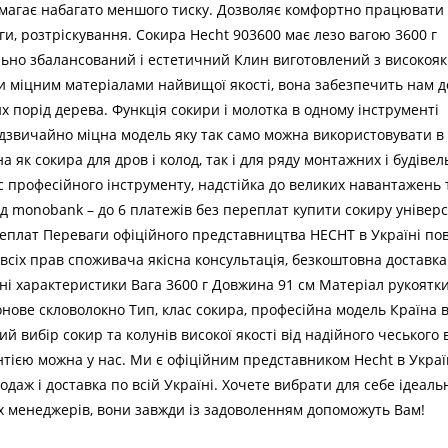
имагає набагато меншого тиску. Дозволяє комфортно працювати б
ги, розтріскування. Сокира Hecht 903600 має лезо вагою 3600 г
льно збалансований і естетичний Клин виготовлений з високоякіс
и міцним матеріалами найвищої якості, вона забезпечить нам до
 порід дерева. Функція сокири і молотка в одному інструменті
дзвичайно міцна модель яку так само можна використовувати в 
 як сокира для дров і колод, так і для ряду монтажних і будівель
с професійного інструменту, надстійка до великих навантажень т
д monobank – до 6 платежів без переплат купити сокиру універ
реплат Переваги офіційного представництва HECHT в Україні повн
всіх прав споживача якісна консультація, безкоштовна доставка
ні характеристики Вага 3600 г Довжина 91 см Матеріал рукоят
нове скловолокно Тип, клас сокира, професійна модель Країна 
й вибір сокир та колунів високої якості від надійного чеського
нтією можна у нас. Ми є офіційним представником Hecht в Україн
даж і доставка по всій Україні. Хочете вибрати для себе ідеаль
 менеджерів, вони завжди із задоволенням допоможуть Вам!