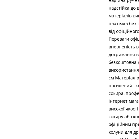
надійна ручна
надстійка до 
матеріалів ви
платежів без 
від офіційног
Переваги офіц
впевненість в
дотримання вс
безкоштовна д
використання)
см Матеріал 
посилений скл
сокира, профе
інтернет мага
високої якост
сокиру або ко
офіційним пре
колуни для др