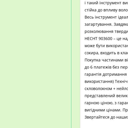
і такий інструмент в
стійка до впливу воло
Весь інструмент ідеа
загартування. Завдяк
розколювання твердих
HECHT 903600 – це на
може бути використана
сокира, входить в кла
Покупка частинами ві
до 6 платежів без пе
гарантія дотримання 
використання) Техніч
скловолокном + нейло
представлений велики
гарною ціною, з гара
вигідними цінами. Про
Звертайтеся до наших