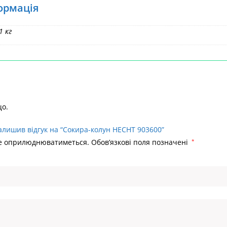
ормація
1 кг
що.
алишив відгук на “Сокира-колун HECHT 903600”
не оприлюднюватиметься.
Обов’язкові поля позначені
*