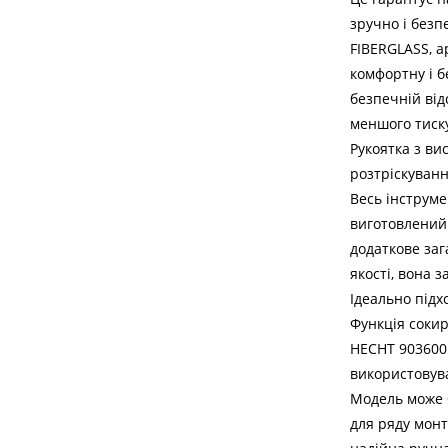
зручно і безп
FIBERGLASS, а
комфортну і б
безпечній від
меншого тиск
Рукоятка з ви
розтріскуванн
Весь інструме
виготовлений 
додаткове за
якості, вона 
Ідеально підх
Функція сокир
HECHT 903600 
використовува
Модель може б
для ряду монта