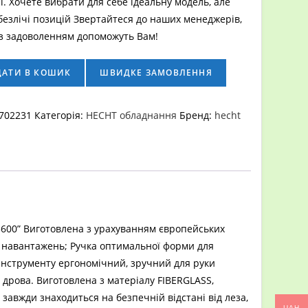
ні. Хочете вибрати для себе ідеальну модель, але
безлічі позицій Звертайтеся до наших менеджерів,
із задоволенням допоможуть Вам!
ДАТИ В КОШИК
ШВИДКЕ ЗАМОВЛЕННЯ
702231
Категорія:
HECHT обладнання
Бренд:
hecht
3600” Виготовлена з урахуванням європейських
х навантажень; Ручка оптимальної форми для
ч інструменту ергономічний, зручний для руки
 дрова. Виготовлена з матеріалу FIBERGLASS,
завжди знаходиться на безпечній відстані від леза,
UAH