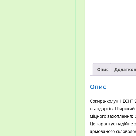
Опис
Додатков
Опис
Сокира-колун HECHT 9
стандартів; Широкий 
міцного захоплення; С
Це гарантує надійне 
армованого скловолок