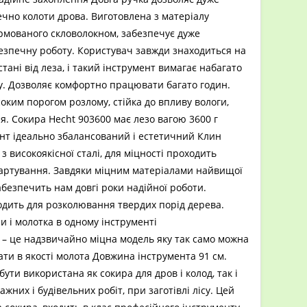
ечно колоти дрова. Виготовлена з матеріалу
рмованого скловолокном, забезпечує дуже
езпечну роботу. Користувач завжди знаходиться на
стані від леза, і такий інструмент вимагає набагато
у. Дозволяє комфортно працювати багато годин.
соким порогом розлому, стійка до впливу вологи,
я. Сокира Hecht 903600 має лезо вагою 3600 г
нт ідеально збалансований і естетичний Клин
з високоякісної сталі, для міцності проходить
гартування. Завдяки міцним матеріалами найвищої
забезпечить нам довгі роки надійної роботи.
одить для розколювання твердих порід дерева.
и і молотка в одному інструменті
– це надзвичайно міцна модель яку так само можна
ти в якості молота Довжина інструмента 91 см.
ути використана як сокира для дров і колод, так і
жних і будівельних робіт, при заготівлі лісу. Цей