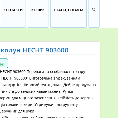
ПЕРЕМКНУТИ 
КОНТАКТИ
КОШИК
СТАТЬЇ, НОВИНИ
-колун HECHT 903600
рн
HECHT 903600 Переваги та особливості товару
н HECHT 903600” Виготовлена з урахуванням
 стандартів; Широкий функціонал; Добре продумана
Стійкість до великих навантажень; Ручка
орми для міцного захоплення; Стійкість до корозії.
ція голови сокири. Утримувач інструменту
, зручний для руки
адійне захоплення Довга ручка дозволяє дуже