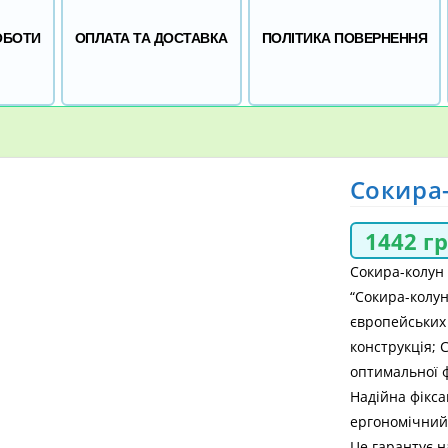
ОБОТИ
ОПЛАТА ТА ДОСТАВКА
ПОЛІТИКА ПОВЕРНЕННЯ
Сокира
1442
г
Сокира-колун 
“Сокира-колу
європейських
конструкція; 
оптимальної ф
Надійна фікса
ергономічний
Це гарантує н