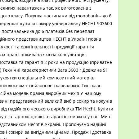
 сокира, входить в клас професійного інструменту,
великих навантажень так, як виготовлена з
щого класу. Покупка частинами від monobank – до 6
переплат купити сокиру універсальну HECHT 903600
о постачальника до 6 платежів без переплат
ійного представництва HECHT в Україні повна
 якості та оригінальності продукції гарантія
іх прав споживача якісна консультація,
оставка та гарантія 2 роки на продукцію (приватне
 Технічні характеристики Вага 3600 г Довжина 91
рукоятки спеціальний композитний матеріал
оволокном + нейлонове скловолокно Тип, клас
сійна модель Країна виробник Чехія У нашому
зині представлений великий вибір сокир та колунів
і від надійного чеського виробника TM Hecht. Купити
лун за гарною ціною, з гарантією можна у нас. Ми є
дставником Hecht в Україні. Пропонуємо надійні
ов і сокири за вигідними цінами. Продаж і доставка