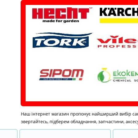
Перейти
до
вмісту
Наш інтернет магазин пропонує найширший вибір санітар
звертайтесь, підберем обладнання, запчастини, аксесу