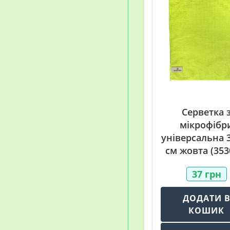
Серветка 
мікрофібр
універсальна 
см жовта (353
37
грн
ДОДАТИ 
КОШИК