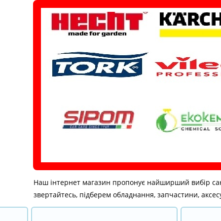
Перейти
до
вмісту
Наш інтернет магазин пропонує найширший вибір санітар
звертайтесь, підберем обладнання, запчастини, аксесу