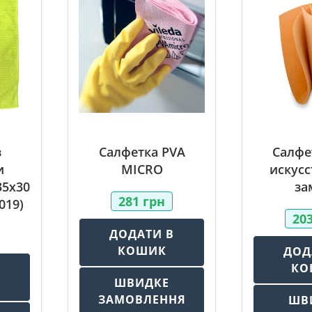
з
Салфетка PVA
Салфе
и
MICRO
искусс
35х30
за
281
грн
019)
20
ДОДАТИ В
КОШИК
ДОД
КО
В
ШВИДКЕ
ЗАМОВЛЕННЯ
ШВ