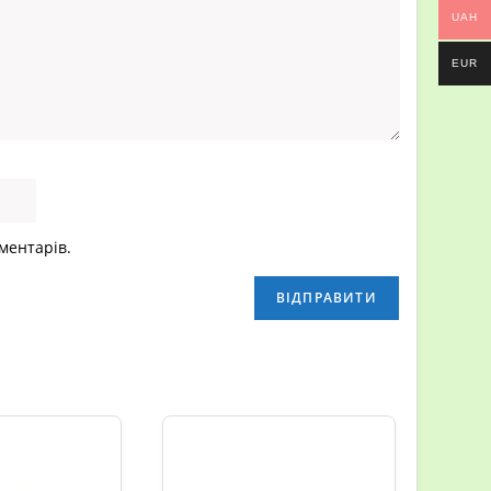
UAH
EUR
ерветки, протиральні матеріали
>
Салфетка из Микрофибры
оментарів.