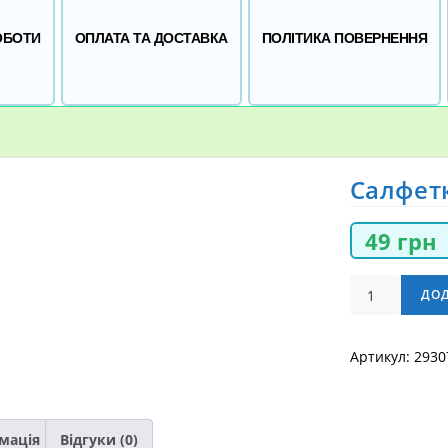
ОБОТИ
ОПЛАТА ТА ДОСТАВКА
ПОЛІТИКА ПОВЕРНЕННЯ
Салфет
49
грн
Салфетка
ДО
из
Микрофибры
Артикул:
2930
кількість
мація
Відгуки (0)