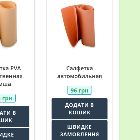
тка PVA
Салфетка
твенная
автомобильная
мша
96
грн
3
грн
ДОДАТИ В
КОШИК
АТИ В
ШИК
ШВИДКЕ
ЗАМОВЛЕННЯ
ИДКЕ