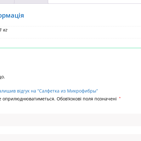
ормація
1 кг
що.
алишив відгук на “Салфетка из Микрофибры”
не оприлюднюватиметься.
Обов’язкові поля позначені
*