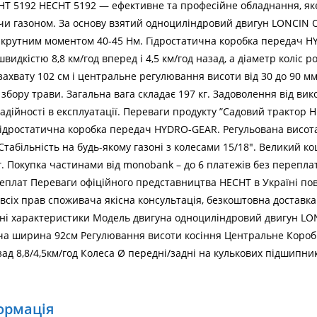
T 5192 HECHT 5192 — ефективне та професійне обладнання, яке
 чи газоном. За основу взятий одноциліндровий двигун LONCIN O
 крутним моментом 40-45 Нм. Гідростатична коробка передач 
швидкістю 8,8 км/год вперед і 4,5 км/год назад, а діаметр коліс 
ахвату 102 см і центральне регулювання висоти від 30 до 90 мм
 збору трави. Загальна вага складає 197 кг. Задоволення від в
адійності в експлуатації. Переваги продукту ”Садовий трактор 
. Гідростатична коробка передач HYDRO-GEAR. Регульована висота
 Стабільність на будь-якому газоні з колесами 15/18″. Великий к
кг. Покупка частинами від monobank – до 6 платежів без перепл
реплат Переваги офіційного представництва HECHT в Україні повн
всіх прав споживача якісна консультація, безкоштовна доставка
ні характеристики Модель двигуна одноциліндровий двигун LON
оча ширина 92см Регулювання висоти косіння Центральне Короб
Г
д 8,8/4,5км/год Колеса Ø передні/задні на кулькових підшипник
ормація