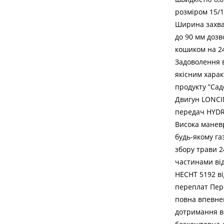
розміром 15/1
Ширина захват
до 90 мм дозв
кошиком на 24
Задоволення 
якісним харак
продукту ”Сад
Двигун LONCIN
передач HYDRO
Висока маневр
будь-якому га
збору трави 2
частинами від
HECHT 5192 ві
переплат Пер
повна впевнен
дотримання вс