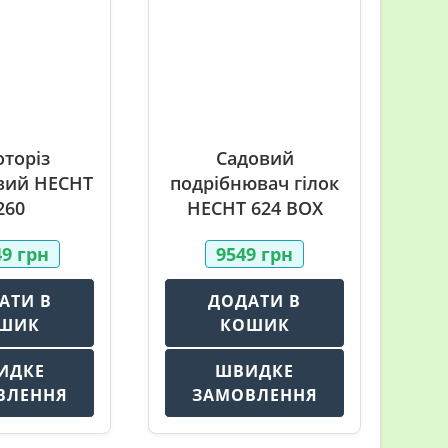
оторіз
Садовий
вий HECHT
подрібнювач гілок
260
HECHT 624 BOX
49
грн
9549
грн
АТИ В
ДОДАТИ В
ШИК
КОШИК
ИДКЕ
ШВИДКЕ
ВЛЕННЯ
ЗАМОВЛЕННЯ