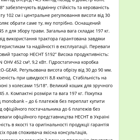
8″ забезпечують відмінну стійкість та керованість
у 102 см і центральне регулювання висоти від 30
оляє обрати саме ту, яку потрібно. Оснащений
5 л для збору трави. Загальна вага складає 197 кг.
від використання трактора гарантована завдяки
теристикам та надійності в експлуатації. Переваги
овий трактор HECHT 5192” Висока продуктивність:
 OHV 452 см³, 9,2 кВт. Гідростатична коробка
-GEAR. Регульована висота обрізу від 30 до 90 мм.
еність при швидкості 8,8 км/год. Стабільність на
зоні з колесами 15/18″. Великий кошик для зручного
45 л. Компактні розміри та вага 197 кг. Покупка
 monobank – до 6 платежів без переплат купити
д офіційного постачальника до 6 платежів без
еваги офіційного представництва HECHT в Україні
ість в якості та оригінальності продукції гарантія
іх прав споживача якісна консультація,