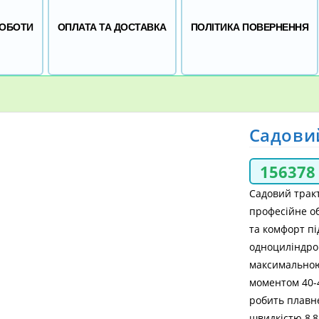
РОБОТИ
ОПЛАТА ТА ДОСТАВКА
ПОЛІТИКА ПОВЕРНЕННЯ
Садови
15637
Садовий трак
професійне об
та комфорт пі
одноциліндров
максимальною
моментом 40-
робить плавне
швидкістю 8,8 