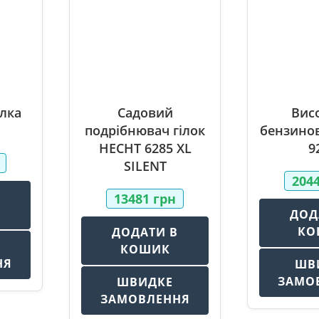
лка
Садовий
Вис
подрібнювач гілок
бензино
HECHT 6285 XL
9
SILENT
204
В
13481
грн
ДОД
КО
ДОДАТИ В
КОШИК
НЯ
ШВ
ЗАМО
ШВИДКЕ
ЗАМОВЛЕННЯ