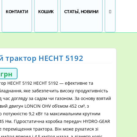
ПЕРЕМКНУТИ
КОНТАКТИ
КОШИК
СТАТЬЇ, НОВИНИ
й трактор HECHT 5192
8
грн
тор HECHT 5192 HECHT 5192 — ефективне та
ладнання, яке забезпечить високу продуктивність
д час догляду за садом чи газоном. За основу взятий
ий двигун LONCIN OHV об’ємом 452 см³, з
 потужністю 9,2 кВт та максимальним крутним
45 Нм. Гідростатична коробка передач HYDRO-GEAR
 переміщення трактора. Він може рухатися зі
км/год вперед і 4,5 км/год назад, а діаметр коліс