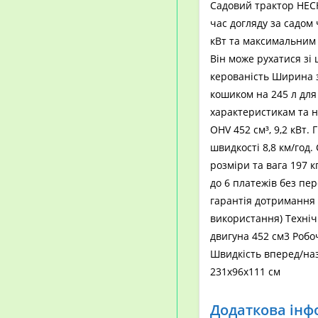
Садовий трактор HECH
час догляду за садом
кВт та максимальним
Він може рухатися зі 
керованість Ширина з
кошиком на 245 л для
характеристикам та н
OHV 452 см³, 9,2 кВт
швидкості 8,8 км/год.
розміри та вага 197 
до 6 платежів без пе
гарантія дотримання 
використання) Техніч
двигуна 452 см3 Роб
Швидкість вперед/наза
231х96х111 см
Додаткова інф