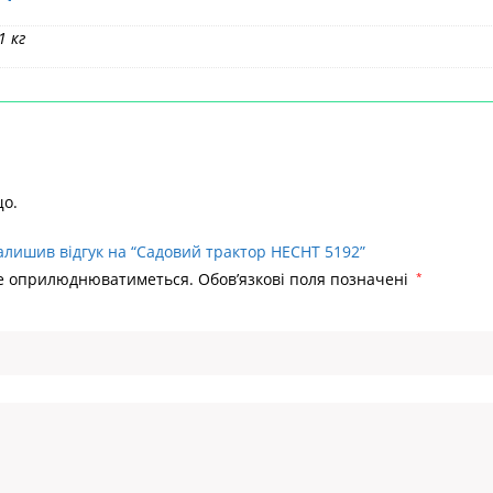
1 кг
що.
алишив відгук на “Садовий трактор HECHT 5192”
не оприлюднюватиметься.
Обов’язкові поля позначені
*