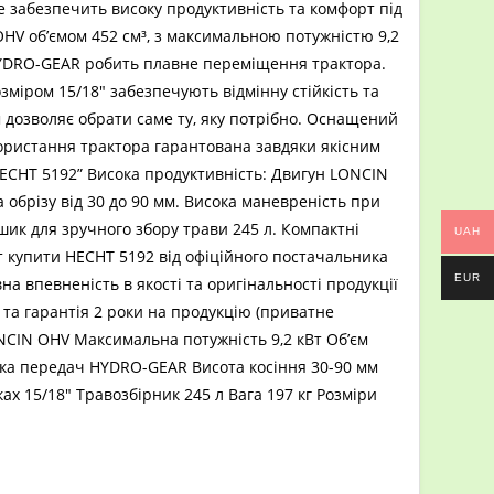
 забезпечить високу продуктивність та комфорт під
HV об’ємом 452 см³, з максимальною потужністю 9,2
HYDRO-GEAR робить плавне переміщення трактора.
розміром 15/18″ забезпечують відмінну стійкість та
 дозволяє обрати саме ту, яку потрібно. Оснащений
икористання трактора гарантована завдяки якісним
HECHT 5192” Висока продуктивність: Двигун LONCIN
 обрізу від 30 до 90 мм. Висока маневреність при
ошик для зручного збору трави 245 л. Компактні
UAH
ат купити HECHT 5192 від офіційного постачальника
EUR
а впевненість в якості та оригінальності продукції
 та гарантія 2 роки на продукцію (приватне
CIN OHV Максимальна потужність 9,2 кВт Об’єм
ка передач HYDRO-GEAR Висота косіння 30-90 мм
оловна
>
HECHT обладнання
>
Садовий трактор HECHT 5192
ах 15/18″ Травозбірник 245 л Вага 197 кг Розміри