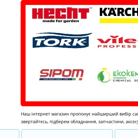
Перейти
до
вмісту
Наш інтернет магазин пропонує найширший вибір санітар
звертайтесь, підберем обладнання, запчастини, аксесу