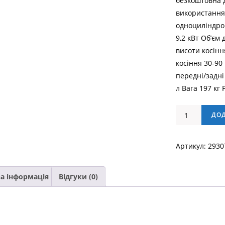
безкоштовна д
використання
одноциліндро
9,2 кВт Об’єм
висоти косін
косіння 30-90
передні/задні
л Вага 197 кг
Садовий
ДО
трактор
HECHT
Артикул:
2930
5192
кількість
а інформація
Відгуки (0)