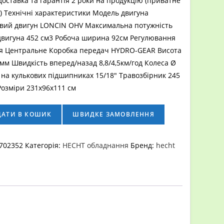
оставка та гарантія 2 роки на продукцію (приватне
) Технічні характеристики Модель двигуна
вий двигун LONCIN OHV Максимальна потужність
 двигуна 452 см3 Робоча ширина 92см Регулювання
ня Центральне Коробка передач HYDRO-GEAR Висота
 мм Швидкість вперед/назад 8,8/4,5км/год Колеса Ø
 на кулькових підшипниках 15/18″ Травозбірник 245
 Розміри 231х96х111 см
ДАТИ В КОШИК
ШВИДКЕ ЗАМОВЛЕННЯ
702352
Категорія:
HECHT обладнання
Бренд:
hecht