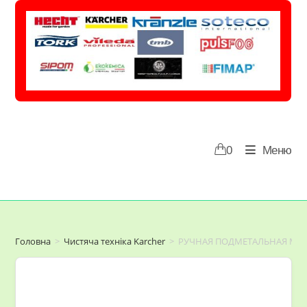
Перейти
до
вмісту
0
Меню
Головна
>
Чистяча техніка Karcher
>
РУЧНАЯ ПОДМЕТАЛЬНАЯ МАШ