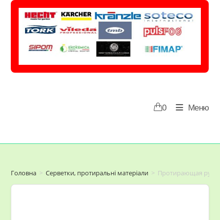
Перейти
до
вмісту
0
Меню
Головна
>
Серветки, протиральні матеріали
>
Протирающая руло