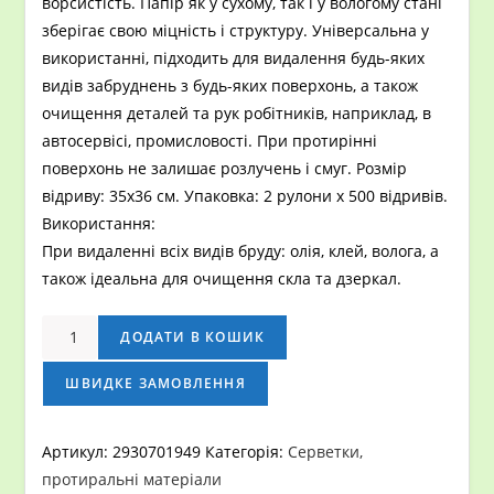
ворсистість. Папір як у сухому, так і у вологому стані
зберігає свою міцність і структуру. Універсальна у
використанні, підходить для видалення будь-яких
видів забруднень з будь-яких поверхонь, а також
очищення деталей та рук робітників, наприклад, в
автосервісі, промисловості. При протирінні
поверхонь не залишає розлучень і смуг. Розмір
відриву: 35х36 см. Упаковка: 2 рулони х 500 відривів.
Використання:
При видаленні всіх видів бруду: олія, клей, волога, а
також ідеальна для очищення скла та дзеркал.
Протирающая
ДОДАТИ В КОШИК
рулонная
бумага
ШВИДКЕ ЗАМОВЛЕННЯ
кількість
Артикул:
2930701949
Категорія:
Серветки,
протиральні матеріали