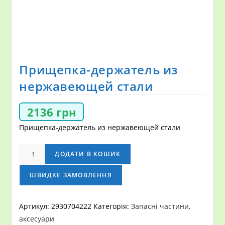
Прищепка-держатель из
нержавеющей стали
2136
грн
Прищепка-держатель из нержавеющей стали
Прищепка-
ДОДАТИ В КОШИК
держатель
из
ШВИДКЕ ЗАМОВЛЕННЯ
нержавеющей
стали
Артикул:
2930704222
Категорія:
Запасні частини,
кількість
аксесуари