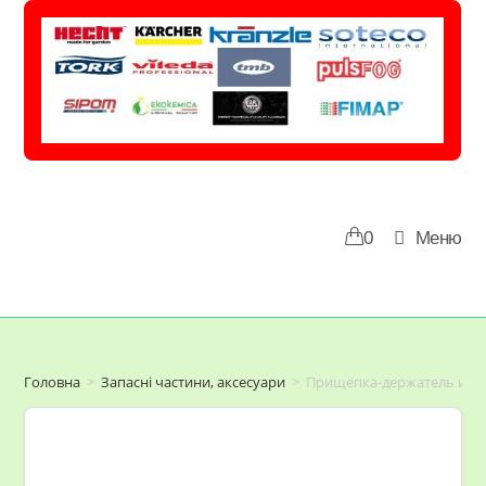
Перейти
до
вмісту
0
Меню
Головна
>
Запасні частини, аксесуари
>
Прищепка-держатель из 