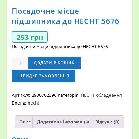
Посадочне місце
підшипника до НECHT 5676
253
грн
Посадочне місце підшипника до НECHT 5676
Посадочне
ДОДАТИ В КОШИК
місце
підшипника
ШВИДКЕ ЗАМОВЛЕННЯ
до
НECHT
Артикул:
2930702396
Категорія:
HECHT обладнання
5676
Бренд:
hecht
кількість
Опис
Додаткова інформація
Відгуки (0)