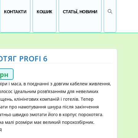
ПЕРЕМКНУТИ 
КОНТАКТИ
КОШИК
СТАТЬЇ, НОВИНИ
ТЯГ PROFI 6
грн
іри і маса, в поєднанні з довгим кабелем живлення,
илосос ідеальним розв’язанням для невеликих
щень, клінінгових компаній і готелів. Тепер
бати про намотування шнура після закінчення
атньо швидко змотати його в корпус порохотяга.
а малі розміри має великий порохозбірник.
Я