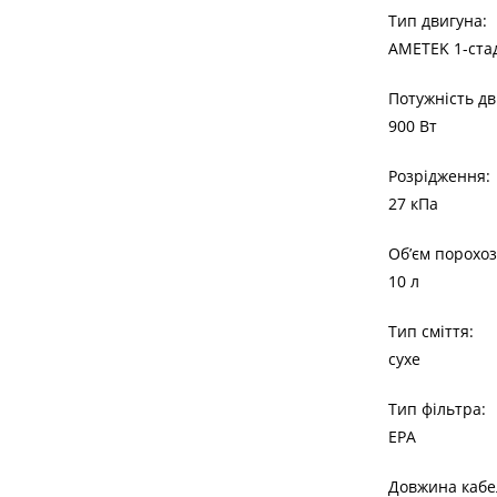
Тип двигуна:
AMETEK 1-стад
Потужність дв
900 Вт
Розрідження:
27 кПа
Об’єм порохоз
10 л
Тип сміття:
сухе
Тип фільтра:
EPA
Довжина кабе