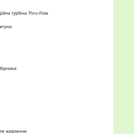
ійна турбіна Thru-Flow
игуна:
бірника:
ля живлення: