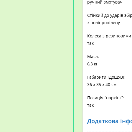
ручний змотувач
Стійкий до ударів збі
з поліпропілену
Колеса з резиновими 
так
Маса:
6,3 кг
Габарити [ДxШхВ]:
36 x 35 x 40 см
Позиція “паркінг”:
так
Додаткова інф