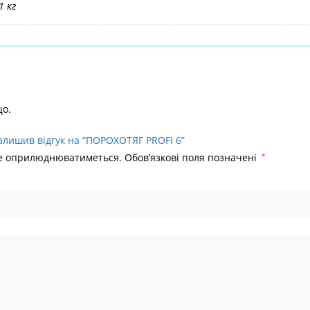
1 кг
що.
алишив відгук на “ПОРОХОТЯГ PROFI 6”
не оприлюднюватиметься.
Обов’язкові поля позначені
*