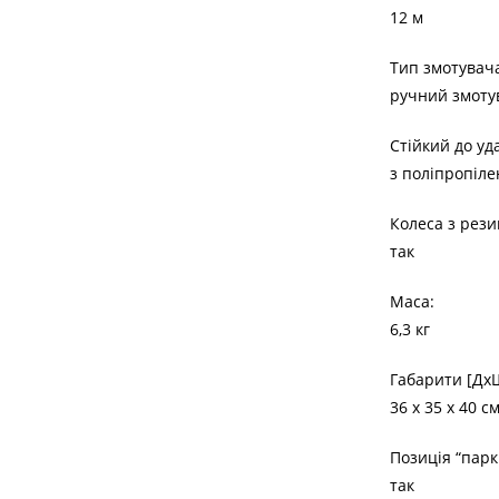
12 м
Тип змотувача
ручний змоту
Стійкий до уд
з поліпропіле
Колеса з рези
так
Маса:
6,3 кг
Габарити [Дx
36 x 35 x 40 с
Позиція “паркі
так