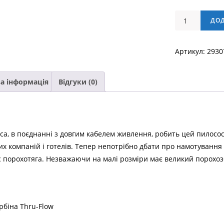
ПОРОХОТЯГ
ДО
PROFI
6
Артикул:
2930
кількість
а інформація
Відгуки (0)
аса, в поєднанні з довгим кабелем живлення, робить цей пилосо
их компаній і готелів. Тепер непотрібно дбати про намотування
с порохотяга. Незважаючи на малі розміри має великий порохоз
рбіна Thru-Flow