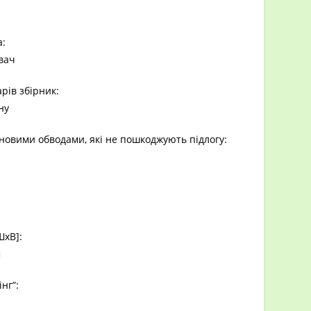
:
вач
арів збірник:
ну
новими обводами, які не пошкоджують підлогу:
ШхВ]:
м
нг”: