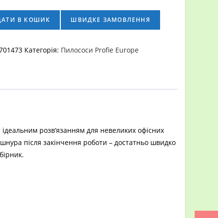
ДАТИ В КОШИК
ШВИДКЕ ЗАМОВЛЕННЯ
701473
Категорія:
Пилососи Profie Europe
с ідеальним розв’язанням для невеликих офісних
 шнура після закінчення роботи – достатньо швидко
бірник.