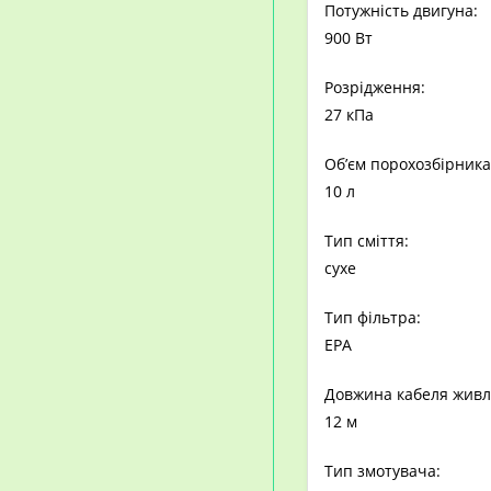
Потужність двигуна:
900 Вт
Розрідження:
27 кПа
Об’єм порохозбірника
10 л
Тип сміття:
сухе
Тип фільтра:
EPA
Довжина кабеля живл
12 м
Тип змотувача: