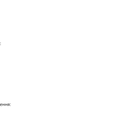
:
ення: