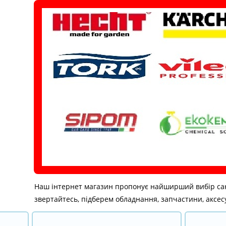
Перейти
до
вмісту
Наш інтернет магазин пропонує найширший вибір санітар
звертайтесь, підберем обладнання, запчастини, аксесу