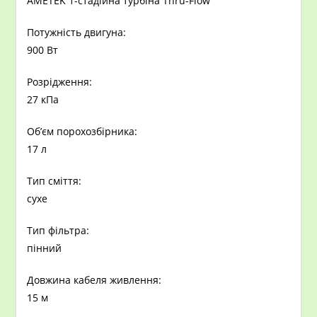
AMETEK 1-стадійна турбіна Thru-Flow
Потужність двигуна:
900 Вт
Розрідження:
27 кПа
Об’єм порохозбірника:
17 л
Тип сміття:
сухе
Тип фільтра:
пінний
Довжина кабеля живлення:
15 м