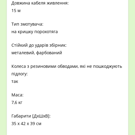
Довжина кабеля живлення:
15 м
Тип змотувача:
на кришку порохотяга
Стійкий до ударів збірник:
металевий, фарбований
Колеса з резиновими обводами, які не пошкоджують
підлогу:
так
Маса:
7,6 кг
Габарити [ДxШхВ]:
35 x 42 x 39 см