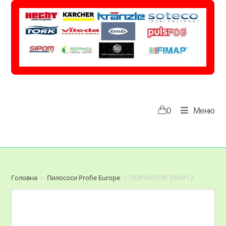
Перейти
до
вмісту
0
Меню
Головна
>
Пилососи Profie Europe
>
ПОРОХОТЯГ PROFI 2