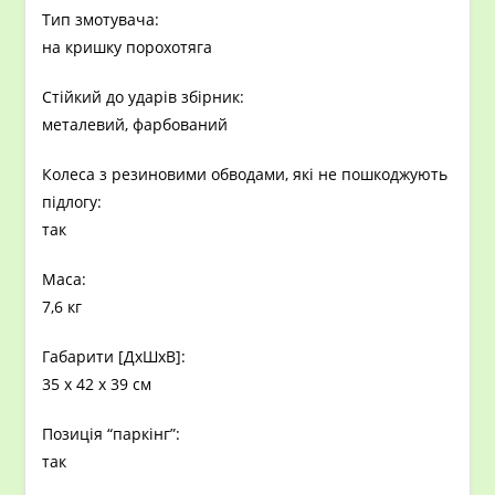
Тип змотувача:
на кришку порохотяга
Стійкий до ударів збірник:
металевий, фарбований
Колеса з резиновими обводами, які не пошкоджують
підлогу:
так
Маса:
7,6 кг
Габарити [ДxШхВ]:
35 x 42 x 39 см
Позиція “паркінг”:
так