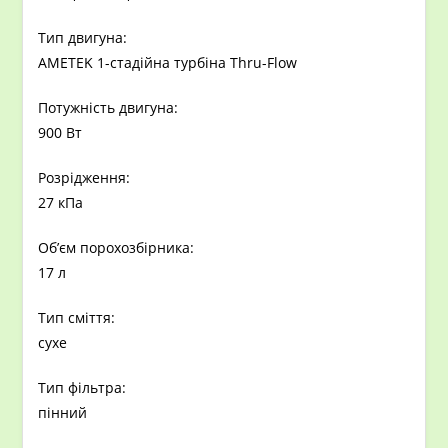
Тип двигуна:
AMETEK 1-стадійна турбіна Thru-Flow
Потужність двигуна:
900 Вт
Розрідження:
27 кПа
Об’єм порохозбірника:
17 л
Тип сміття:
сухе
Тип фільтра:
пінний