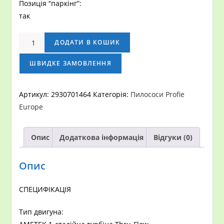
Позиція “паркінг”:
так
ПОРОХОТЯГ
ДОДАТИ В КОШИК
PROFI
2
ШВИДКЕ ЗАМОВЛЕННЯ
кількість
Артикул:
2930701464
Категорія:
Пилососи Profie
Europe
Опис
Додаткова інформація
Відгуки (0)
Опис
СПЕЦИФІКАЦІЯ
Тип двигуна: