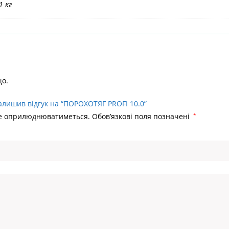
1 кг
що.
алишив відгук на “ПОРОХОТЯГ PROFI 10.0”
не оприлюднюватиметься.
Обов’язкові поля позначені
*