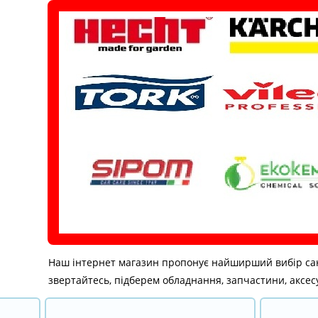
Перейти
до
вмісту
Наш інтернет магазин пропонує найширший вибір санітар
звертайтесь, підберем обладнання, запчастини, аксесу