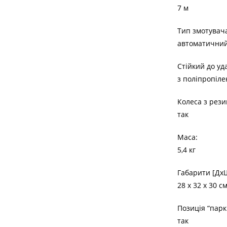
7 м
Тип змотувача
автоматичний
Стійкий до уд
з поліпропіле
Колеса з рези
так
Маса:
5,4 кг
Габарити [Дx
28 х 32 х 30 с
Позиція “паркі
так