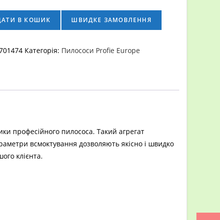
ДАТИ В КОШИК
ШВИДКЕ ЗАМОВЛЕННЯ
701474
Категорія:
Пилососи Profie Europe
ики професійного пилососа. Такий агрегат
араметри всмоктування дозволяють якісно і швидко
ого клієнта.