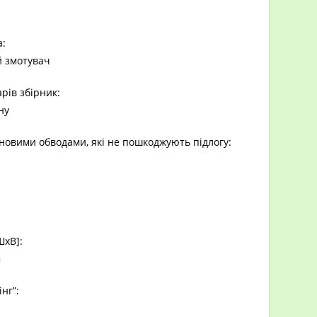
:
 змотувач
арів збірник:
ну
новими обводами, які не пошкоджують підлогу:
ШхВ]:
м
нг”: