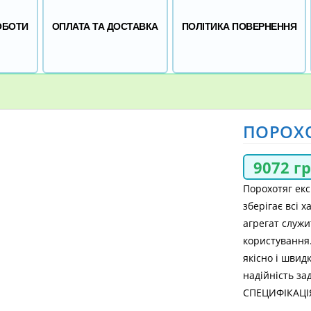
ОБОТИ
ОПЛАТА ТА ДОСТАВКА
ПОЛІТИКА ПОВЕРНЕННЯ
ПОРОХО
9072
г
Порохотяг екс
зберігає всі 
агрегат служи
користування
якісно і швид
надійність за
СПЕЦИФІКАЦІ