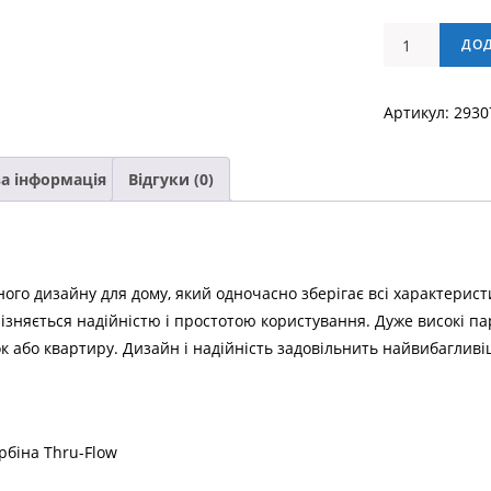
ПОРОХОТЯГ
ДО
PROFI
10.0
Артикул:
2930
кількість
а інформація
Відгуки (0)
ого дизайну для дому, який одночасно зберігає всі характерист
різняється надійністю і простотою користування. Дуже високі п
 або квартиру. Дизайн і надійність задовільнить найвибагливіш
рбіна Thru-Flow