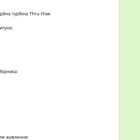
ійна турбіна Thru-Flow
игуна:
бірника:
ля живлення: