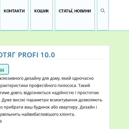
ПЕРЕМКНУТИ 
КОНТАКТИ
КОШИК
СТАТЬЇ, НОВИНИ
ТЯГ PROFI 10.0
рн
клюзивного дизайну для дому, який одночасно
характеристики професійного пилососа. Такий
тиме довго, відрізняється надійністю і простотою
. Дуже високі параметри всмоктування дозволяють
ко прибрати ваш будинок або квартиру. Дизайн і
довільнить найвибагливішого клієнта.
Я