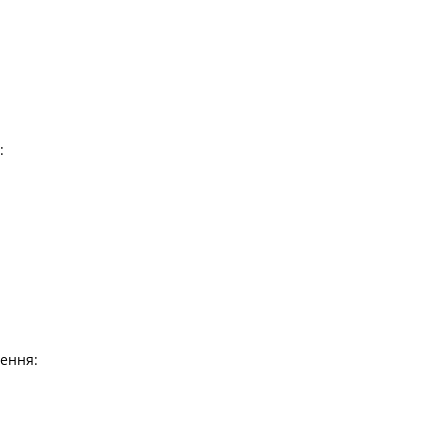
:
ення: