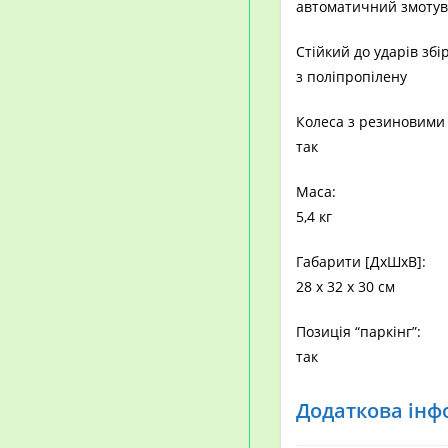
автоматичний змоту
Стійкий до ударів збі
з поліпропілену
Колеса з резиновими 
так
Маса:
5,4 кг
Габарити [ДxШхВ]:
28 х 32 х 30 см
Позиція “паркінг”:
так
Додаткова інф