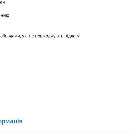
вач
рник:
обводами, які не пошкоджують підлогу:
ормація