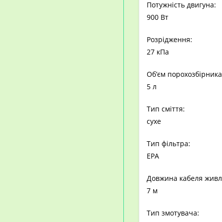
Потужність двигуна:
900 Вт
Розрідження:
27 кПа
Об’єм порохозбірника
5 л
Тип сміття:
сухе
Тип фільтра:
EPA
Довжина кабеля живл
7 м
Тип змотувача: