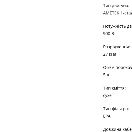
Тип двигуна:
AMETEK 1-стад
Потужність дв
900 Вт
Розрідження:
27 кПа
Об’єм порохоз
5 л
Тип сміття:
сухе
Тип фільтра:
EPA
Довжина кабе