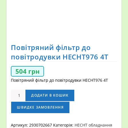
Повітряний фільтр до
повітродувки НECHT976 4Т
504
грн
Повітряний фільтр до повітродувки НECHT976 4Т
Повітряний
ДОДАТИ В КОШИК
фільтр
до
ШВИДКЕ ЗАМОВЛЕННЯ
повітродувки
НECHT976
Артикул:
2930702667
Категорія:
HECHT обладнання