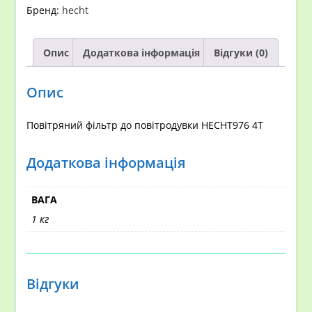
4Т
Бренд:
hecht
кількість
Опис
Додаткова інформація
Відгуки (0)
Опис
Повітряний фільтр до повітродувки НECHT976 4Т
Додаткова інформація
ВАГА
1 кг
Відгуки