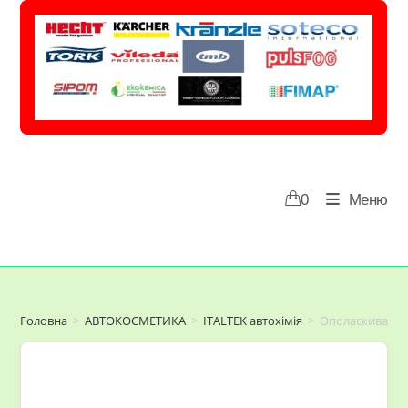
Перейти
до
вмісту
0
Меню
Головна
>
АВТОКОСМЕТИКА
>
ITALTEK автохімія
>
Ополаскиватель