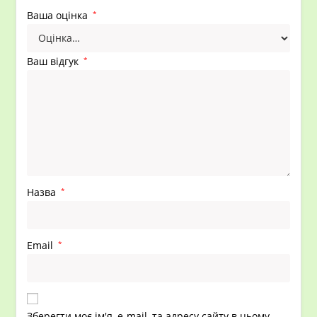
Ваша оцінка
*
Ваш відгук
*
Назва
*
Email
*
Зберегти моє ім'я, e-mail, та адресу сайту в цьому