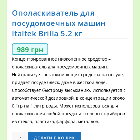
Ополаскиватель для
посудомоечных машин
Italtek Brilla 5.2 кг
989
грн
Концентрированное низкопенное средство –
ополаскиватель для посудомоечных машин.
Нейтрализует остатки моющих средства на посуде,
придает посуде блеск, даже в жесткой воде.
Способствует быстрому высыханию. Используется с
автоматической дозировкой, в концентрации около
0.1гр на 1 литр воды. Может использоваться для
ополаскивания любой посуды и столовых приборов
из стекла, пластика, фарфора, металлов.
Ополаскиватель
ДОДАТИ В КОШИК