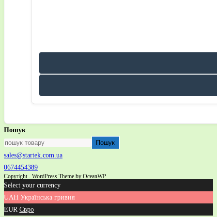
Пошук
Пошук
sales@startek.com.ua
0674454389
Copyright - WordPress Theme by OceanWP
Select your currency
UAH
Українська гривня
EUR
Євро