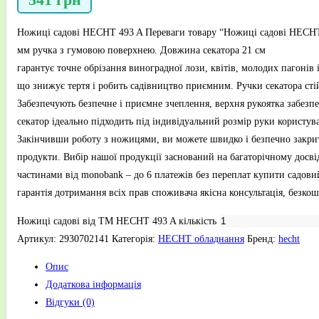
Ножиці садові HECHT 493 A Переваги товару “Ножиці садові HECHT 4
мм ручка з гумовою поверхнею. Довжина секатора 21 см
гарантує точне обрізання виноградної лози, квітів, молодих пагонів
що знижує тертя і робить садівництво приємним. Ручки секатора стій
Забезпечують безпечне і приємне зчеплення, верхня рукоятка забезп
секатор ідеально підходить під індивідуальний розмір руки користува
Закінчивши роботу з ножицями, ви можете швидко і безпечно закрити
продукти. Вибір нашої продукції заснований на багаторічному досвід
частинами від monobank – до 6 платежів без переплат купити садови
гарантія дотримання всіх прав споживача якісна консультація, безко
Ножиці садові від ТМ HECHT 493 A кількість
Артикул:
2930702141
Категорія:
HECHT обладнання
Бренд:
hecht
Опис
Додаткова інформація
Відгуки (0)