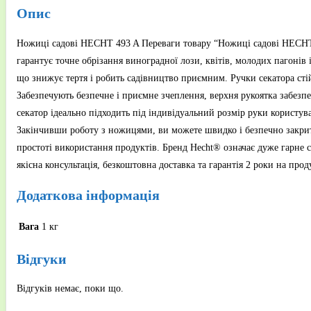
Опис
Ножиці садові HECHT 493 A Переваги товару “Ножиці садові HECHT 4
гарантує точне обрізання виноградної лози, квітів, молодих пагонів
що знижує тертя і робить садівництво приємним. Ручки секатора стій
Забезпечують безпечне і приємне зчеплення, верхня рукоятка забезп
секатор ідеально підходить під індивідуальний розмір руки користува
Закінчивши роботу з ножицями, ви можете швидко і безпечно закрити 
простоті використання продуктів. Бренд Hecht® означає дуже гарне 
якісна консультація, безкоштовна доставка та гарантія 2 роки на пр
Додаткова інформація
Вага
1 кг
Відгуки
Відгуків немає, поки що.