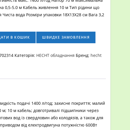
тивність макс. 1400 л/год Напор 70 м Максимальна
а 0,5-5.0 м Кабель живлення 10 м Тип рідини що
 Чиста вода Розміри упаковки 18Х13Х28 см Вага 3,2
ДАТИ В КОШИК
ШВИДКЕ ЗАМОВЛЕННЯ
702314
Категорія:
HECHT обладнання
Бренд:
hecht
дкість подачі 1400 л/год; захисне покриття; малий
0 м; 10 м кабель; довготривалі підшипники через
ових вод із свердловин або колодязів, а також для
з приводом від електродвигуна потужністю 600Вт