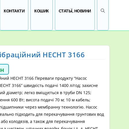
ПЕРЕМКНУТИ 
КОНТАКТИ
КОШИК
СТАТЬЇ, НОВИНИ
ібраційний HECHT 3166
рн
йний HECHT 3166 Переваги продукту “Насос
ECHT 3166” швидкість подачі 1400 л/год; захисне
ий діаметр; легко вміщується в труби DN 125;
ння 600 Вт; висота подачі 70 м; 10 м кабель;
 підшипники через мембранну технологію. Насос
еально підходить для перекачування грунтових вод
 або колодязів, а також для перекачування
и з цистерн, штучних водойм, бочок і т. д. НECHT