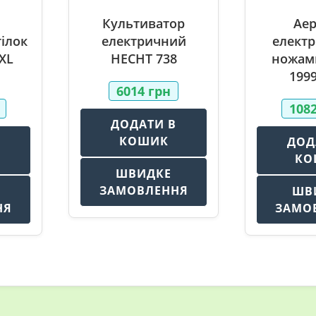
Культиватор
Аер
ілок
електричний
електр
XL
HECHT 738
ножам
1999
6014
грн
108
ДОДАТИ В
КОШИК
В
ДОД
КО
ШВИДКЕ
ЗАМОВЛЕННЯ
ШВ
НЯ
ЗАМО