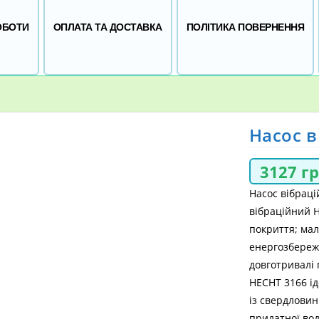
ОБОТИ
ОПЛАТА ТА ДОСТАВКА
ПОЛІТИКА ПОВЕРНЕННЯ
Насос в
3127
г
Насос вібраці
вібраційний H
покриття; мал
енергозбереже
довготривалі
HECHT 3166 ід
із свердловин
придатної вод