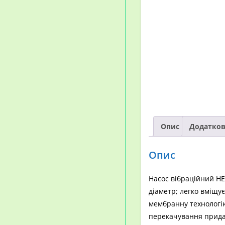
Опис
Додатков
Опис
Насос вібраційний HE
діаметр; легко вміщу
мембранну технологію
перекачування придат