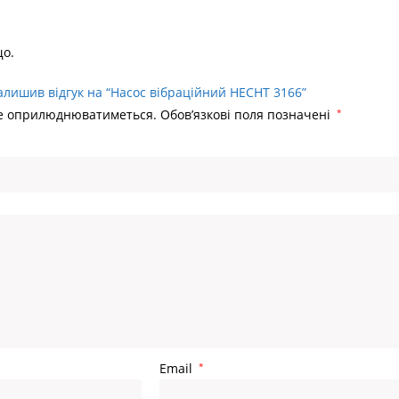
що.
алишив відгук на “Насос вібраційний HECHT 3166”
не оприлюднюватиметься.
Обов’язкові поля позначені
*
Email
*