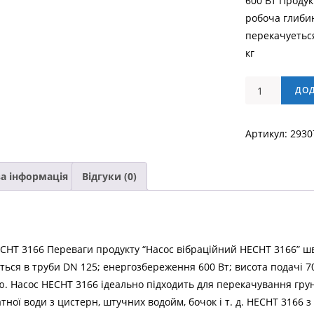
600 Вт Продук
робоча глибин
перекачуеться
кг
Насос
ДО
вібраційний
HECHT
Артикул:
2930
3166
кількість
а інформація
Відгуки (0)
CHT 3166 Переваги продукту “Насос вібраційний HECHT 3166” шви
ється в труби DN 125; енергозбереження 600 Вт; висота подачі 7
. Насос HECHT 3166 ідеально підходить для перекачування грунт
ної води з цистерн, штучних водойм, бочок і т. д. НECHT 3166 