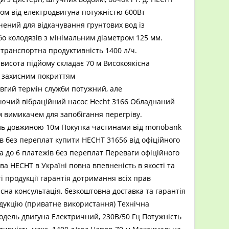
ом від електродвигуна потужністю 600Вт
ений для відкачування грунтових вод із
о колодязів з мінімальним діаметром 125 мм.
транспортна продуктивність 1400 л/ч.
исота підйому складає 70 м Високоякісна
з захисним покриттям
вгий термін служби потужний, але
аючий вібраційний насос Hecht 3166 Обладнаний
 вимикачем для запобігання перегріву.
ль довжиною 10м Покупка частинами від monobank
ів без переплат купити HECHT 31656 від офіційного
 до 6 платежів без переплат Переваги офіційного
а HECHT в Україні повна впевненість в якості та
і продукції гарантія дотримання всіх прав
сна консультація, безкоштовна доставка та гарантія
дукцію (приватне використання) Технічна
дель двигуна Електричний, 230В/50 Гц Потужність