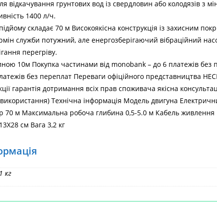
я відкачування грунтових вод із свердловин або колодязів з м
вність 1400 л/ч.
ідйому складає 70 м Високоякісна конструкція із захисним пок
ермін служби потужний, але енергозберігаючий вібраційний на
гання перегріву.
ною 10м Покупка частинами від monobank – до 6 платежів без п
латежів без переплат Переваги офіційного представництва HECHT
ції гарантія дотримання всіх прав споживача якісна консультац
використання) Технічна інформація Модель двигуна Електричний
ор 70 м Максимальна робоча глибина 0,5-5.0 м Кабель живлення
3Х28 см Вага 3,2 кг
Го
ормація
1 кг