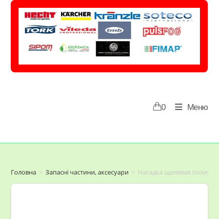
Перейти
до
вмісту
0
Меню
Головна
>
Запасні частини, аксесуари
>
Насадка щелевая полиурет