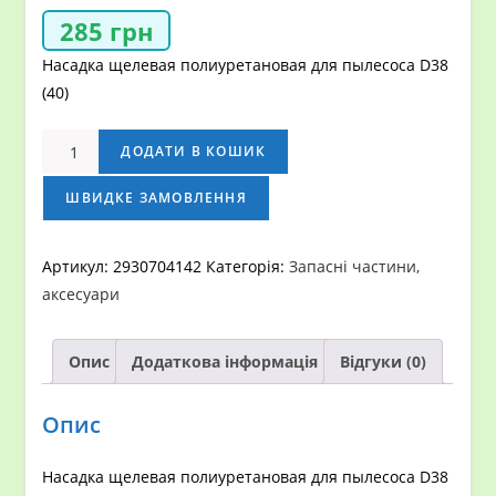
285
грн
Насадка щелевая полиуретановая для пылесоса D38
(40)
Насадка
ДОДАТИ В КОШИК
щелевая
полиуретановая
ШВИДКЕ ЗАМОВЛЕННЯ
для
пылесоса
Артикул:
2930704142
Категорія:
Запасні частини,
D38
аксесуари
(40)
кількість
Опис
Додаткова інформація
Відгуки (0)
Опис
Насадка щелевая полиуретановая для пылесоса D38