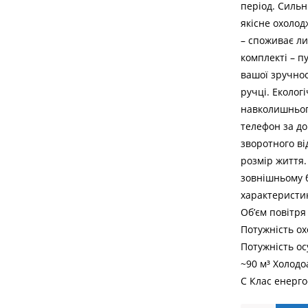
період. Сильн
якісне охолод
– споживає ли
комплекті – п
вашої зручнос
ручці. Еколог
навколишньог
телефон за д
зворотного ві
розмір життя.
зовнішньому б
характеристик
Об’єм повітря 
Потужність ох
Потужність о
~90 м³ Холодо
С Клас енерго