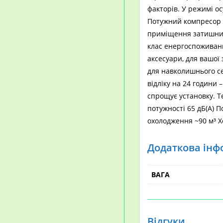
факторів. У режимі о
Потужний компресор з
приміщення затишним 
клас енергоспоживанн
аксесуари, для вашої 
для навколишнього с
відліку на 24 години 
спрощує установку. Т
потужності 65 дБ(А) 
охолодження ~90 м³ Х
Додаткова інф
ВАГА
Відгуки