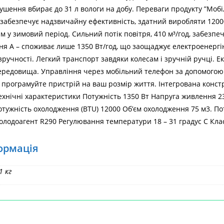
сушення вбирає до 31 л вологи на добу. Переваги продукту ”Моб
абезпечує надзвичайну ефективність, здатний виробляти 12000 
Головна
>
HECHT об
у зимовий період. Сильний потік повітря, 410 м³/год, забезпеч
я A – споживає лише 1350 Вт/год, що заощаджує електроенергію
зручності. Легкий транспорт завдяки колесам і зручній ручці. Е
ередовища. Управління через мобільний телефон за допомогою 
– програмуйте пристрій на ваш розмір життя. Інтегрована конст
ехнічні характеристики Потужність 1350 Вт Напруга живлення 230
Потужність охолодження (BTU) 12000 Об’єм охолодження 75 м3. 
олодоагент R290 Регулювання температури 18 – 31 градус С Кла
ормація
1 кг