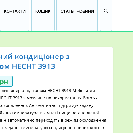
ПЕРЕМКНУТИ 
КОНТАКТИ
КОШИК
СТАТЬЇ, НОВИНИ
ний кондиціонер з
вом HECHT 3913
грн
ндиціонер з підігрівом HECHT 3913 Мобільний
HECHT 3913 з можливістю використання його як
с (опалення). Автоматично підтримує задану
Якщо температура в кімнаті вище встановленої
 він автоматично переходить в режим охолодження.
ні заданої температури кондиціонер переходить в