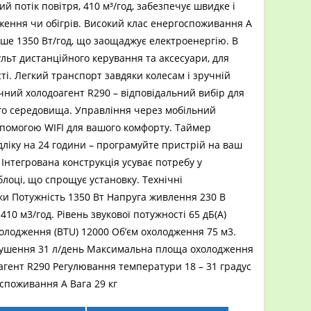
ий потік повітря, 410 м³/год, забезпечує швидке і
ження чи обігрів. Високий клас енергоспоживання A
ше 1350 Вт/год, що заощаджує електроенергію. В
ульт дистанційного керування та аксесуари, для
ті. Легкий транспорт завдяки колесам і зручній
ічний холодоагент R290 – відповідальний вибір для
о середовища. Управління через мобільний
опомогою WIFI для вашого комфорту. Таймер
дліку на 24 години – програмуйте пристрій на ваш
 Інтегрована конструкція усуває потребу у
лоці, що спрощує установку. Технічні
и Потужність 1350 Вт Напруга живлення 230 В
410 м3/год. Рівень звукової потужності 65 дБ(А)
олодження (BTU) 12000 Об’єм охолодження 75 м3.
сушення 31 л/день Максимальна площа охолодження
агент R290 Регулювання температури 18 – 31 градус
споживання A Вага 29 кг