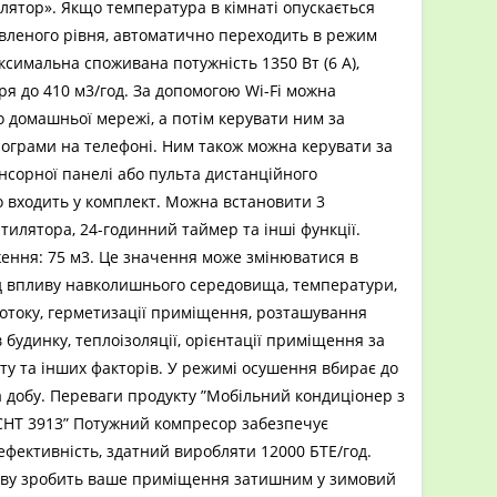
ятор». Якщо температура в кімнаті опускається
вленого рівня, автоматично переходить в режим
симальна споживана потужність 1350 Вт (6 А),
ря до 410 м3/год. За допомогою Wi-Fi можна
 домашньої мережі, а потім керувати ним за
ограми на телефоні. Ним також можна керувати за
сорної панелі або пульта дистанційного
 входить у комплект. Можна встановити 3
тилятора, 24-годинний таймер та інші функції.
ення: 75 м3. Це значення може змінюватися в
ід впливу навколишнього середовища, температури,
отоку, герметизації приміщення, розташування
будинку, теплоізоляції, орієнтації приміщення за
ту та інших факторів. У режимі осушення вбирає до
а добу. Переваги продукту ”Мобільний кондиціонер з
ECHT 3913” Потужний компресор забезпечує
фективність, здатний виробляти 12000 БТЕ/год.
ріву зробить ваше приміщення затишним у зимовий