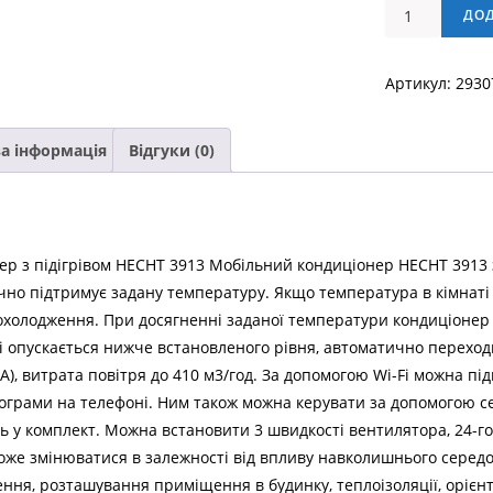
Мобільний
ДО
кондиціонер
з
Артикул:
2930
підігрівом
HECHT
3913
а інформація
Відгуки (0)
кількість
р з підігрівом HECHT 3913 Мобільний кондиціонер HECHT 3913 
чно підтримує задану температуру. Якщо температура в кімнаті
охолодження. При досягненні заданої температури кондиціонер
ті опускається нижче встановленого рівня, автоматично перех
 А), витрата повітря до 410 м3/год. За допомогою Wi-Fi можна п
грами на телефоні. Ним також можна керувати за допомогою се
ь у комплект. Можна встановити 3 швидкості вентилятора, 24-го
оже змінюватися в залежності від впливу навколишнього середо
ння, розташування приміщення в будинку, теплоізоляції, орієнт