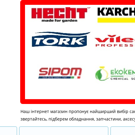
Перейти
до
вмісту
Наш інтернет магазин пропонує найширший вибір санітар
звертайтесь, підберем обладнання, запчастини, аксесу