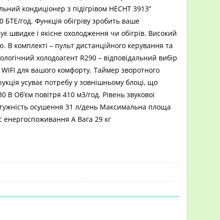
ільний кондиціонер з підігрівом HECHT 3913”
БТЕ/год. Функція обігріву зробить ваше
ладнання
>
Мобільний кондиціонер з підігрівом HECHT 3913
ує швидке і якісне охолодження чи обігрів. Високий
. В комплекті – пульт дистанційного керування та
кологічний холодоагент R290 – відповідальний вибір
WIFI для вашого комфорту. Таймер зворотного
рукція усуває потребу у зовнішньому блоці, що
 В Об’єм повітря 410 м3/год. Рівень звукової
Потужність осушення 31 л/день Максимальна площа
с енергоспоживання A Вага 29 кг