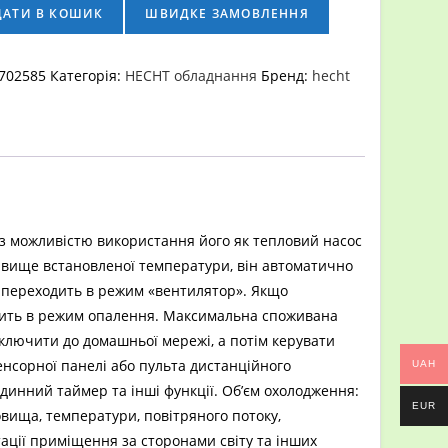
ДАТИ В КОШИК
ШВИДКЕ ЗАМОВЛЕННЯ
702585
Категорія:
HECHT обладнання
Бренд:
hecht
з можливістю використання його як тепловий насос
 вище встановленої температури, він автоматично
 переходить в режим «вентилятор». Якщо
одить в режим опалення. Максимальна споживана
ідключити до домашньої мережі, а потім керувати
нсорної панелі або пульта дистанційного
UAH
динний таймер та інші функції. Об’єм охолодження:
EUR
вища, температури, повітряного потоку,
ації приміщення за сторонами світу та інших