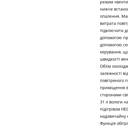
режим «вентил
нижче встано
опалення. Мак
витрата повіт
підключити до
допомогою пр
допомогою сен
керування, що
швидкості вен
Об’єм охолодж
залежності в
повітряного п
приміщення в 
сторонами сві
31 л вологи н
підігрівом H
надзвичайну е
Функція обіг