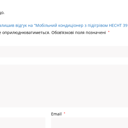
що.
алишив відгук на “Мобільний кондиціонер з підігрівом HECHT 39
не оприлюднюватиметься.
Обов’язкові поля позначені
*
Email
*