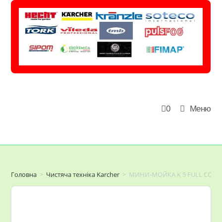
Перейти
до
вмісту
0
Меню
Головна
>
Чистяча техніка Karcher
>
МИНИ-МОЙКА K 5 FULL CONT