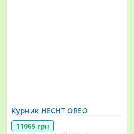
Курник HECHT OREO
11065
грн