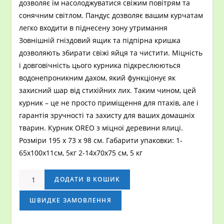
дозволяє їм насолоджуватися свіжим повітрям та
сонячним світлом. Пандус дозволяє вашим курчатам
легко входити в піднесену зону утримання
Зовнішній гніздовий ящик та підпірна кришка
дозволяють збирати свіжі яйця та чистити. Міцність
і довговічність цього курника підкреслюються
водонепроникним дахом, який функціонує як
захисний шар від стихійних лих. Таким чином, цей
курник – це не просто приміщення для птахів, але і
гарантія зручності та захисту для ваших домашніх
тварин. Курник OREO з міцної деревини ялиці.
Розміри 195 х 73 х 98 см. Габарити упаковки: 1-
65х100х11см, 5кг 2-14х70х75 см, 5 кг
Курник
ДОДАТИ В КОШИК
HECHT
OREO
ШВИДКЕ ЗАМОВЛЕННЯ
кількість