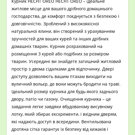
Курник HECHT OREO HECHT OREO – ідеальне
житлове місце для вашого дрібного домашнього
господарства, де комфорт поєднується з безпекою і
довговічністю. Зроблений з високоякісної
натуральної ялини, він створений з урахуванням
зручностей для ваших курей та інших дрібних
домашніх тварин. Курник розрахований на
розміщення 3 курей або подібних за розміром
тварин. Усередині ви знайдете затишний житловий
простір з двома сідалками для відпочинку. Двері
доступу дозволяють вашим птахам виходити на
вуличний вольєр, де вони можуть бродити на траві.
Ідеальний розмір курника для будь-якого заднього
двору, патіо чи газону. Очищення курника – це
завдання легке завдяки вбудованому висувному
лотку, який збирає екскременти, і вхідним дверям,
які надають доступ в всередини. Вентильована
дротяна сітка гарантує їх безпеку від хижаків і