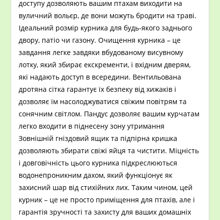
доступу дозволяють вашим птахам виходити на
вуличний вольєр, де вони можуть бродити на траві.
Ідеальний розмір курника для будь-якого заднього
двору, патіо чи газону. Очищення курника – це
завдання легке завдяки вбудованому висувному
лотку, який збирає екскременти, і вхідним дверям,
які надають доступ в всередини. Вентильована
дротяна сітка гарантує їх безпеку від хижаків і
дозволяє їм насолоджуватися свіжим повітрям та
сонячним світлом. Пандус дозволяє вашим курчатам
легко входити в піднесену зону утримання
Зовнішній гніздовий ящик та підпірна кришка
дозволяють збирати свіжі яйця та чистити. Міцність
і довговічність цього курника підкреслюються
водонепроникним дахом, який функціонує як
захисний шар від стихійних лих. Таким чином, цей
курник – це не просто приміщення для птахів, але і
гарантія зручності та захисту для ваших домашніх