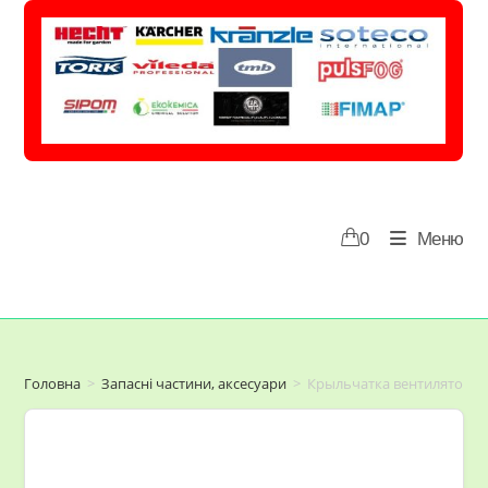
Перейти
до
вмісту
0
Меню
Головна
>
Запасні частини, аксесуари
>
Крыльчатка вентилятора 5