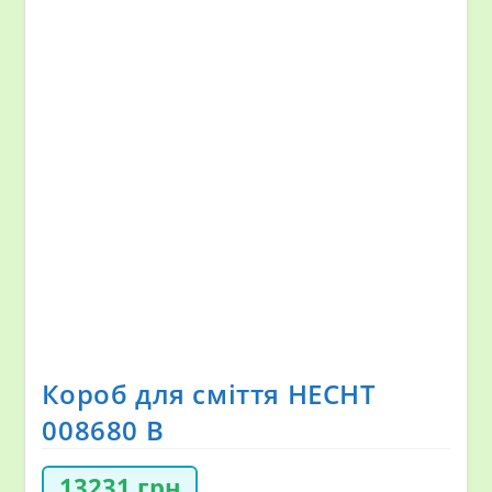
Короб для сміття HECHT
008680 B
13231
грн