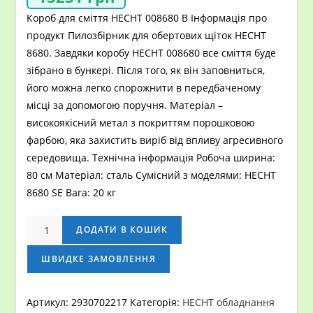
Короб для сміття HECHT 008680 B Інформація про
продукт Пилозбірник для обертових щіток HECHT
8680. Завдяки коробу HECHT 008680 все сміття буде
зібрано в бункері. Після того, як він заповниться,
його можна легко спорожнити в передбаченому
місці за допомогою поручня. Матеріал –
високоякісний метал з покриттям порошковою
фарбою, яка захистить виріб від впливу агресивного
середовища. Технічна інформація Робоча ширина:
80 см Матеріал: сталь Сумісний з моделями: HECHT
8680 SE Вага: 20 кг
Короб
ДОДАТИ В КОШИК
для
сміття
ШВИДКЕ ЗАМОВЛЕННЯ
HECHT
008680
Артикул:
2930702217
Категорія:
HECHT обладнання
B