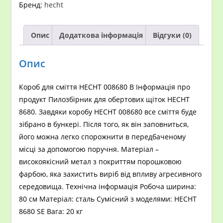
Бренд:
hecht
кількість
Опис
Додаткова інформація
Відгуки (0)
Опис
Короб для сміття HECHT 008680 B Інформація про
продукт Пилозбірник для обертових щіток HECHT
8680. Завдяки коробу HECHT 008680 все сміття буде
зібрано в бункері. Після того, як він заповниться,
його можна легко спорожнити в передбаченому
місці за допомогою поручня. Матеріал –
високоякісний метал з покриттям порошковою
фарбою, яка захистить виріб від впливу агресивного
середовища. Технічна інформація Робоча ширина:
80 см Матеріал: сталь Сумісний з моделями: HECHT
8680 SE Вага: 20 кг