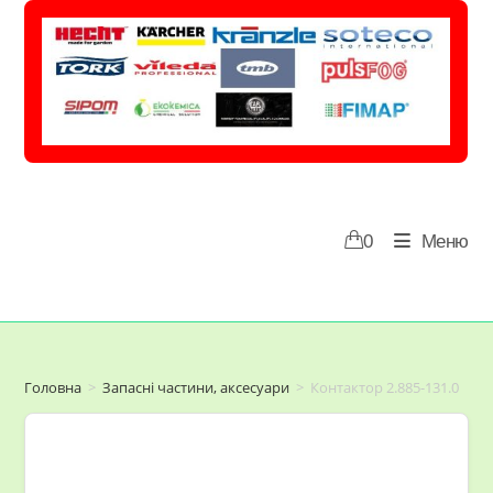
Перейти
до
вмісту
0
Меню
Головна
>
Запасні частини, аксесуари
>
Контактор 2.885-131.0